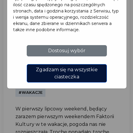
ilość czasu spędzonego na poszczególnych
stronach, data i godzina korzystania z Serwisu, typ
i wersja systemu operacyjnego, rozdzielczość
ekranu, dane zbierane w dziennikach serwera a
także inne podobne informacje.
Dostosuj wybór
Marie, Nora, Złoty Klucz
i...Gala 15-lecia Faktorii
Zgadzam się na wszystkie
ciasteczka
Kultury!
#WAKACJE
W pierwszy lipcowy weekend, będący
zarazem pierwszym weekendem Faktorii
Kultury w te wakacje, pogoda nas nie
rozpieszczała. Trochę popadało, trochę