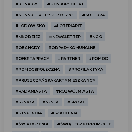
#KONKURS
#KONKURSOFERT
#KONSULTACJESPOŁECZNE
#KULTURA
#LODOWISKO
#LOTERIAPIT
#MŁODZIEŻ
#NEWSLETTER
#NGO
#OBCHODY
#ODPADYKOMUNALNE
#OFERTAPRACY
#PARTNER
#POMOC
#POMOCSPOŁECZNA
#PROFILAKTYKA
#PRUSZCZAŃSKAKARTAMIESZKAŃCA
#RADAMIASTA
#ROZWÓJMIASTA
#SENIOR
#SESJA
#SPORT
#STYPENDIA
#SZKOLENIA
#ŚWIADCZENIA
#ŚWIĄTECZNEPROMOCJE