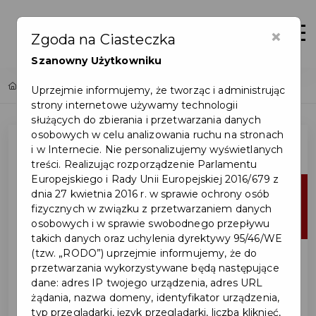
×
Zaloguj
Otwór
Zgoda na Ciasteczka
Szanowny Użytkowniku
Home
Lista aktualności
Uprzejmie informujemy, że tworząc i administrując
strony internetowe używamy technologii
służących do zbierania i przetwarzania danych
osobowych w celu analizowania ruchu na stronach
i w Internecie. Nie personalizujemy wyświetlanych
treści. Realizując rozporządzenie Parlamentu
Europejskiego i Rady Unii Europejskiej 2016/679 z
10
dnia 27 kwietnia 2016 r. w sprawie ochrony osób
fizycznych w związku z przetwarzaniem danych
lip
osobowych i w sprawie swobodnego przepływu
takich danych oraz uchylenia dyrektywy 95/46/WE
(tzw. „RODO”) uprzejmie informujemy, że do
przetwarzania wykorzystywane będą następujące
dane: adres IP twojego urządzenia, adres URL
żądania, nazwa domeny, identyfikator urządzenia,
typ przeglądarki, język przeglądarki, liczba kliknięć,