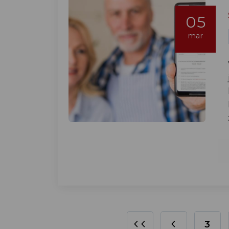
05
mar
3