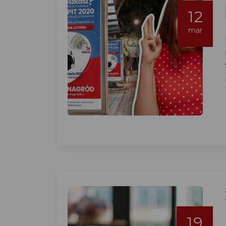
12
mar
19