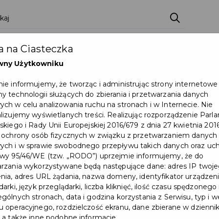
zenia
Pakiety
Partnerzy
Zostań partnerem
 na Ciasteczka
Dokumenty
Pomoc
Załóż konto
wny Użytkowniku
ie informujemy, że tworząc i administrując strony internetowe
 technologii służących do zbierania i przetwarzania danych
ch w celu analizowania ruchu na stronach i w Internecie. Nie
lizujemy wyświetlanych treści. Realizując rozporządzenie Par
skiego i Rady Unii Europejskiej 2016/679 z dnia 27 kwietnia 2016
 ochrony osób fizycznych w związku z przetwarzaniem danych
Rozlicz PIT w Pruszczu
ch i w sprawie swobodnego przepływu takich danych oraz uch
wy 95/46/WE (tzw. „RODO”) uprzejmie informujemy, że do
Gdańskim i wygraj
rzania wykorzystywane będą następujące dane: adres IP twoj
samochód!
nia, adres URL żądania, nazwa domeny, identyfikator urządzeni
arki, język przeglądarki, liczba kliknięć, ilość czasu spędzonego
gólnych stronach, data i godzina korzystania z Serwisu, typ i w
#LOTERIAPIT
 operacyjnego, rozdzielczość ekranu, dane zbierane w dzienni
 a także inne podobne informacje.