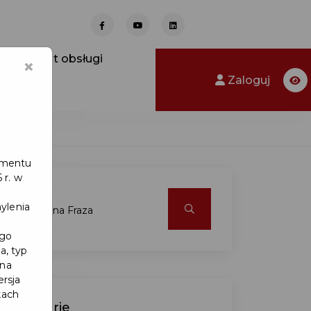
Punkt obsługi
×
Zaloguj
lamentu
 r. w
ylenia
ego
a, typ
 na
ersja
kach
Kategorie