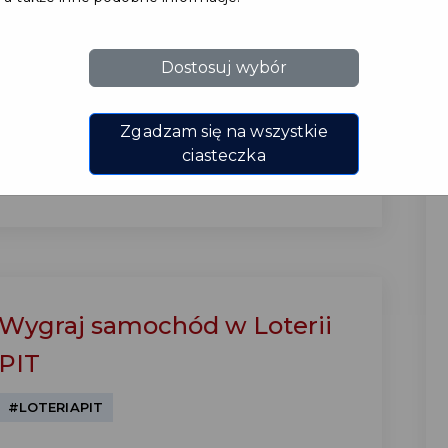
Czy wiesz jaki wpływ na budżet miasta ma
Twój podatek? Ile pieniędzy z Twojego
Dostosuj wybór
podatku trafia do budżetu i na jakie
zadania są przeznaczane?...
Zgadzam się na wszystkie
ciasteczka
CZYTAJ WIĘCEJ
Wygraj samochód w Loterii
PIT
#LOTERIAPIT