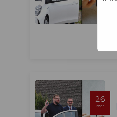
26
mar