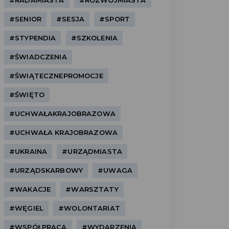
#RADAMIASTA
#ROZWÓJMIASTA
#SENIOR
#SESJA
#SPORT
#STYPENDIA
#SZKOLENIA
#ŚWIADCZENIA
#ŚWIĄTECZNEPROMOCJE
#ŚWIĘTO
#UCHWAŁAKRAJOBRAZOWA
#UCHWAŁA KRAJOBRAZOWA
#UKRAINA
#URZĄDMIASTA
#URZĄDSKARBOWY
#UWAGA
#WAKACJE
#WARSZTATY
#WĘGIEL
#WOLONTARIAT
#WSPÓŁPRACA
#WYDARZENIA