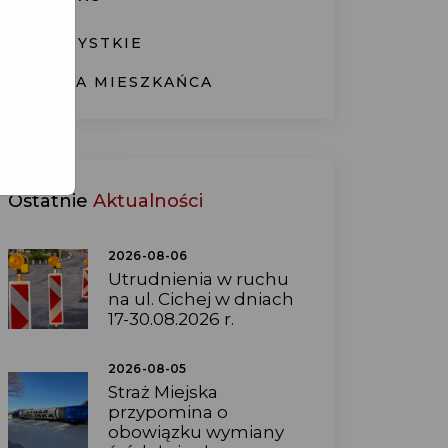
WSZYSTKIE
KARTA MIESZKAŃCA
Ostatnie
Aktualności
2026-08-06
Utrudnienia w ruchu
na ul. Cichej w dniach
17-30.08.2026 r.
2026-08-05
Straż Miejska
przypomina o
obowiązku wymiany