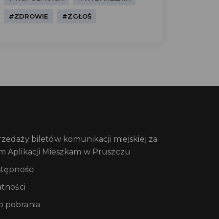
#ZDROWIE
#ZGŁOŚ
edaży biletów komunikacji miejskiej za
m Aplikacji Mieszkam w Pruszczu
stępności
atności
 pobrania