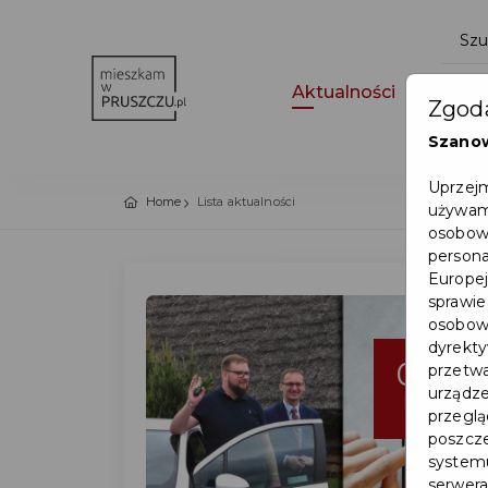
Aktualności
Wydar
Zgoda
Szano
Uprzejm
Home
Lista aktualności
używamy
osobowy
persona
Europej
sprawie
osobowy
dyrekty
02
przetwa
urządze
kwi
przegląd
poszcze
systemu
serwera