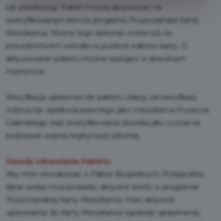
lub plastikową). Pakiet można aktywować na
zweryfikowanym koncie programu Pruszczańska Karta
Mieszkańca. Można tego dokonać online lub za
pośrednictwem wniosku w punkcie odbioru karty. O
aktywowanie pakietu można wystąpić w dowolnym
momencie.
Weryfikacja uprawnień do pakietu zależy od weryfikacji
rodzica lub opiekuna prawnego jako mieszkańca Pruszcza
Gdańskiego oraz zweryfikowania dziecka jako ucznia na
podstawie ważnej legitymacji szkolnej.
Zasady odnawiania Pakietu
Aby móc wnioskować o Pakiet Bezpłatnych Przejazdów,
dana osoba musi posiadać aktywne konto w programie
Pruszczańskiej Karty Mieszkańca, mieć aktywne
uprawnienia do Karty Mieszkańca (sprawdź uprawnienia,