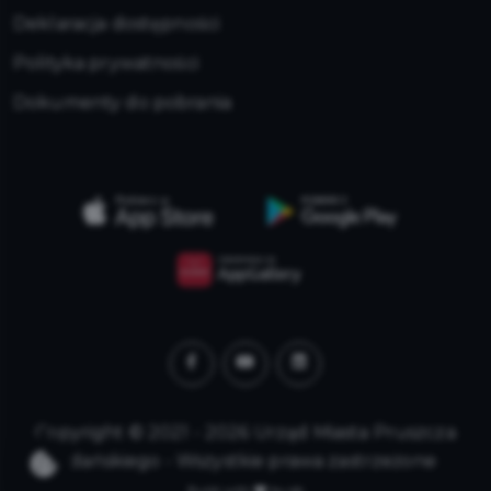
Deklaracja dostępności
Polityka prywatności
Dokumenty do pobrania
Copyright © 2021 - 2026 Urząd Miasta Pruszcza
Gdańskiego - Wszystkie prawa zastrzeżone