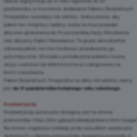
okazać legitymację raz w roku najpóźniej do 30
października, w momencie dodawania Pakietu Bezpłatnych
Przejazdów na kolejny rok szkolny. Jednocześnie, aby
pakiet ten mógł być nadany, osoba ta musi posiadać
aktywne uprawnienia do Pruszczańskiej Karty Mieszkańca
oraz aktywny Pakiet Mieszkańca. Ta grupa samodzielnie
odnawia pakiet, nie ma możliwości przedłużenia go
automatycznie. Wniosek o przedłużenie pakietu można
złożyć osobiście lub elektronicznie po zalogowaniu na
konto mieszkańca.
Pakiet Bezpłatnych Przejazdów na dany rok szkolny ważny
jest
do 31 października kolejnego roku szkolnego
.
Rozkład jazdy
Rozkład jazdy autobusów dostępny jest na stronie
przewoźnika:
https://ztm.gda.pl/rozklady/pobierz.html
Uwaga!
Na stronie znajdziesz rozkłady jazdy wszystkich autobusów
dostępnych u danego przewoźnika, bezpłatne przejazdy w