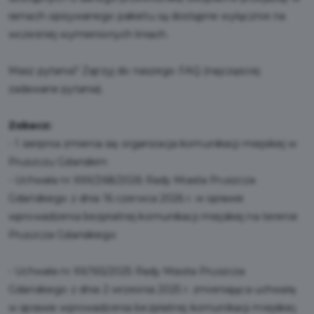
ramach opisywanego pakietu są dostępne wyłącznie na
wcześniej wymienionych liniach.
Masz pytania? Zajrzyj do naszego FAQ (najczęściej
zadawane pytania).
Zobacz:
-
1 sierpnia zmienia się organizacja komunikacji miejskiej w
Pruszczu Gdańskim
-
Uchwała nr XXX/268/2026 Rady Miasta Pruszcza
Gdańskiego z dnia 16 czerwca 2026 r. w sprawie
wprowadzenia bezpłatnej komunikacji miejskiej na terenie
Pruszcza Gdańskiego
-
Uchwała nr XX/165/2025 Rady Miasta Pruszcza
Gdańskiego z dnia 2 września 2025 r. zmieniająca uchwałę
w sprawie wprowadzenia bezpłatnej komunikacji miejskiej