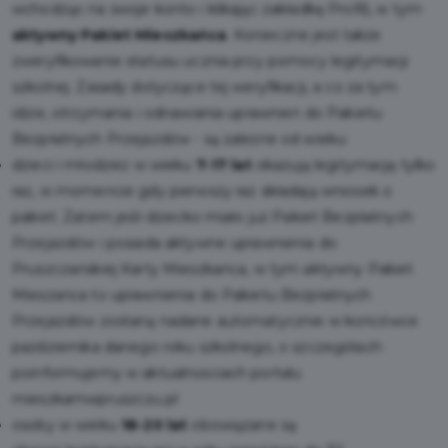
wchodząc na swoje konto i klikając zakładkę Profil), w tym
aktywny Pakiet Mieszkańca
. Konieczne jest także
zweryfikowanie statusu ucznia przy pomocy legitymacji
szkolnej. Zasady dotyczące tej weryfikacji, a co za tym
idzie, otrzymania i odnawiania uprawnień do Pakietu
Bezpłatnych Przejazdów - są zależne od wieku:
dzieci i młodzież w wieku
7-17 lat
okazują legitymację tylko
raz, w momencie gdy pierwszy raz składają wniosek o
pakiet. Zatem jeśli dziecko miało już Pakiet Bezpłatnych
Przejazdów i posiada aktywne uprawnienia do
Pruszczańskiej Karty Mieszkańca, w tym aktywny Pakiet
Mieszańca to uprawnienia do Pakietu Bezpłatnych
Przejazdów zostaną nadane automatycznie w końcówce
października danego roku szkolnego, o szczegółach
poinformujemy w aktualnościach portalu
mieszkamwpruszczu.pl
osoby w wieku
18-20 lat
obowiązane są