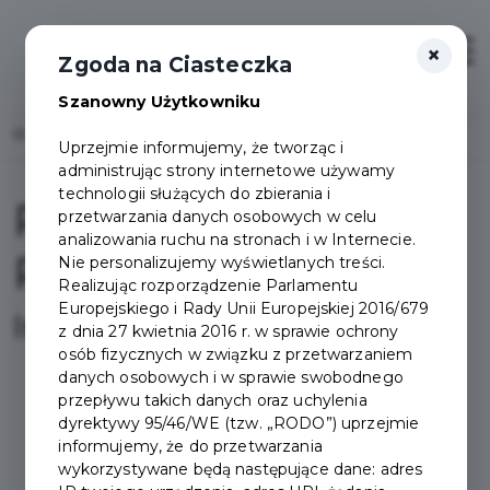
×
Zaloguj
Otwór
Zgoda na Ciasteczka
Szanowny Użytkowniku
Home
Projekty
Pakiet Bezpłatnych Przejazdów
Uprzejmie informujemy, że tworząc i
administrując strony internetowe używamy
technologii służących do zbierania i
Pakiet Bezpłatnych
przetwarzania danych osobowych w celu
analizowania ruchu na stronach i w Internecie.
Przejazdów
Nie personalizujemy wyświetlanych treści.
Realizując rozporządzenie Parlamentu
Europejskiego i Rady Unii Europejskiej 2016/679
Informacje
z dnia 27 kwietnia 2016 r. w sprawie ochrony
osób fizycznych w związku z przetwarzaniem
danych osobowych i w sprawie swobodnego
przepływu takich danych oraz uchylenia
dyrektywy 95/46/WE (tzw. „RODO”) uprzejmie
Z bezpłatnej komunikacji
informujemy, że do przetwarzania
miejskiej na terenie
wykorzystywane będą następujące dane: adres
Pruszcza Gdańskiego i