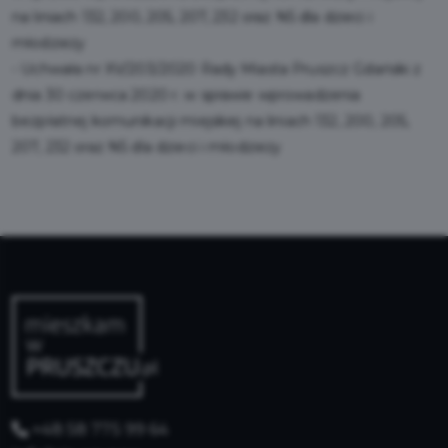
na liniach 132, 200, 205, 207, 232 oraz N5 dla dzieci i
młodzieży
-
Uchwała nr XV/203/2020 Rady Miasta Pruszcz Gdański z
dnia 30 czerwca 2020 r. w sprawie wprowadzenia
bezpłatnej komunikacji miejskiej na liniach 132, 200, 205,
207, 232 oraz N5 dla dzieci i młodzieży
+48 58 775 99 64