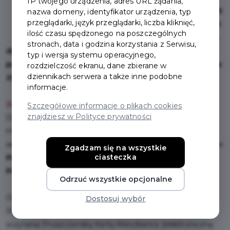
IP twojego urządzenia, adres URL żądania,
Gdańska na liniach: 132 i N5
nazwa domeny, identyfikator urządzenia, typ
przeglądarki, język przeglądarki, liczba kliknięć,
i (od 1 sierpnia 2026 r.) M32
ilość czasu spędzonego na poszczególnych
mogą korzystać wyłącznie
stronach, data i godzina korzystania z Serwisu,
dzieci i młodzież uczący się w szkołach
typ i wersja systemu operacyjnego,
podstawowych i ponadpodstawowych do ukończenia
rozdzielczość ekranu, dane zbierane w
dziennikach serwera a także inne podobne
20. roku życia, mieszkający w Pruszczu Gdańskim.
informacje.
Zasady przyznawania Pakietu
Szczegółowe informacje o plikach cookies
znajdziesz w Polityce prywatności
Do bezpłatnych przejazdów uprawnieni są: dzieci i
młodzież ucząca się do ukończenia 20. roku życia z
adresem zamieszkania w Pruszczu Gdańskim na podstawie
Zgadzam się na wszystkie
ciasteczka
Pruszczańskiej Karty Mieszkańca z aktywnym
Pakietem Bezpłatnych Przejazdów.
Odrzuć wszystkie opcjonalne
Osoby, które posiadają aktywny Pakiet Bezpłatnych
Dostosuj wybór
Przejazdów, w razie kontroli powinny przedstawić do
sczytania Pruszczańską Kartę Mieszkańca (elektroniczną