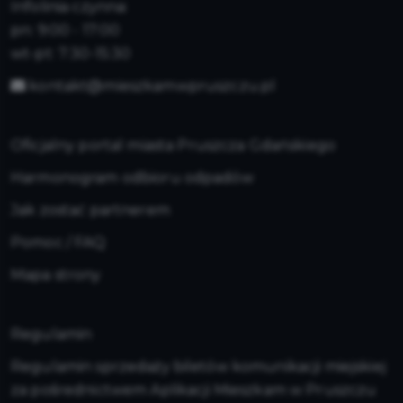
Infolinia czynna:
pn: 9:00 - 17:00
wt-pt: 7:30-15:30
kontakt@mieszkamwpruszczu.pl
Oficjalny portal miasta Pruszcza Gdańskiego
Harmonogram odbioru odpadów
Jak zostać partnerem
Pomoc / FAQ
Mapa strony
Regulamin
Regulamin sprzedaży biletów komunikacji miejskiej
za pośrednictwem Aplikacji Mieszkam w Pruszczu