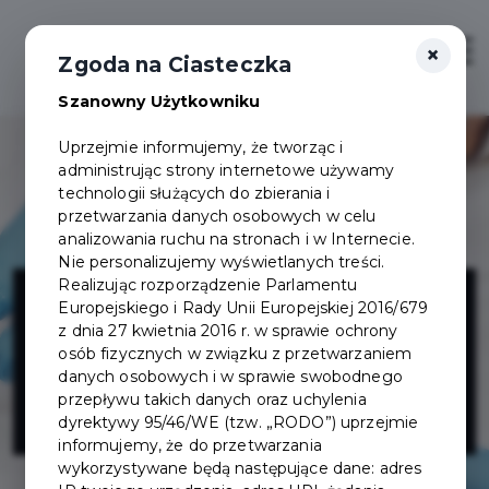
×
Zaloguj
Otwór
Zgoda na Ciasteczka
Szanowny Użytkowniku
Uprzejmie informujemy, że tworząc i
administrując strony internetowe używamy
technologii służących do zbierania i
przetwarzania danych osobowych w celu
analizowania ruchu na stronach i w Internecie.
Nie personalizujemy wyświetlanych treści.
Mobilny
Realizując rozporządzenie Parlamentu
Europejskiego i Rady Unii Europejskiej 2016/679
z dnia 27 kwietnia 2016 r. w sprawie ochrony
Gabinet
osób fizycznych w związku z przetwarzaniem
danych osobowych i w sprawie swobodnego
przepływu takich danych oraz uchylenia
Hirudoterapii
dyrektywy 95/46/WE (tzw. „RODO”) uprzejmie
informujemy, że do przetwarzania
wykorzystywane będą następujące dane: adres