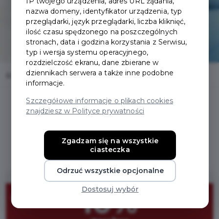
IP twojego urządzenia, adres URL żądania,
nazwa domeny, identyfikator urządzenia, typ
przeglądarki, język przeglądarki, liczba kliknięć,
ilość czasu spędzonego na poszczególnych
stronach, data i godzina korzystania z Serwisu,
typ i wersja systemu operacyjnego,
rozdzielczość ekranu, dane zbierane w
dziennikach serwera a także inne podobne
Home
Oferty
Mobilny Gabinet Hirudoterapii
informacje.
Szczegółowe informacje o plikach cookies
znajdziesz w Polityce prywatności
Regulamin i warunki
Zgadzam się na wszystkie
ciasteczka
Odrzuć wszystkie opcjonalne
Dostosuj wybór
10%