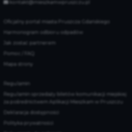
kontakt@mieszkamwpruszczu.pl
Oficjalny portal miasta Pruszcza Gdańskiego
Harmonogram odbioru odpadów
Jak zostać partnerem
Pomoc / FAQ
Mapa strony
Regulamin
Regulamin sprzedaży biletów komunikacji miejskiej
za pośrednictwem Aplikacji Mieszkam w Pruszczu
Deklaracja dostępności
Polityka prywatności