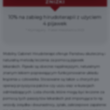
ZNIŻKI
10% na zabieg hirudoterapii z użyciem
4 pijawek
* Wymagany : Pakiet Mieszkańca 2025
Mobilny Gabinet Hirudoterapii oferuje Państwu skuteczną i
naturalną metodę leczenia za pomocą pijawek
lekarskich. Pijawki są obecnie najsilniejszym, naturalnym
znanym lekiem poprawiającym funkcjonowanie układu
krążenia u człowieka. Stosowane są także u chorych po
operacji przyszycia palców czy uszu oraz w kuracjach
odmładzających. Lista chorób, które mogą być leczone za
pomocą tych pasożytów lekarskich jest imponująca to np.
wrzody żołądka i dwunastnicy, żylaki, zakrzepowe zapalenie