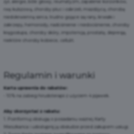
żył, alergie, bóle głowy, reumatyzm, zapalenie korzonków,
rwę kulszową, choroby płuc i oskrzeli, miażdżycę, chorobę
niedokrwienną serca, trudno gojące się rany, krwiaki i
zakrzepy, hemoroidy, nadciśnienie i niedociśnienie, choroby
kręgosłupa, choroby skóry, impotencję, prostatę, depresję,
niektóre choroby kobiece, cellulit.
Regulamin i warunki
Karta uprawnia do rabatów:
- 10% na zabieg hirudoterapii z użyciem 4 pijawek.
Aby skorzystać z rabatu:
1. Poinformuj obsługę o posiadaniu ważnej Karty
Mieszkańca i udostępnij ją obsłudze przed zakupem usługi.