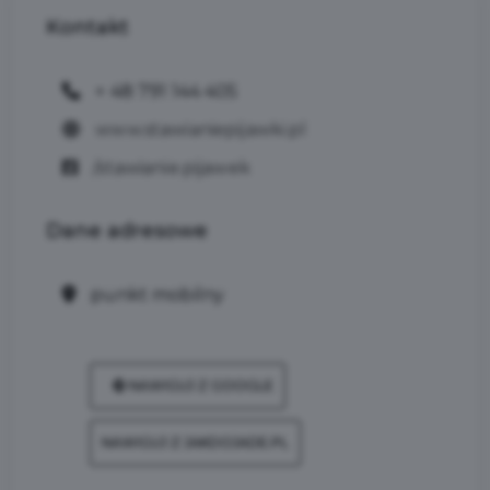
Kontakt
+ 48 791 144 405
www.stawianiepijawki.pl
/stawianie.pijawek
Dane
adresowe
punkt mobilny
NAWIGUJ Z GOOGLE
NAWIGUJ Z JAKDOJADE.PL