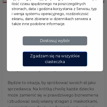
ilość czasu spędzonego na poszczególnych
stronach, data i godzina korzystania z Serwisu, typ
i wersja systemu operacyjnego, rozdzielczość
ekranu, dane zbierane w dziennikach serwera a
także inne podobne informacje.
DZIECIĘCY PCHLI TARG
Dostosuj wybór
Zróbcie je razem z nami – 1 czerwca podczas
Dziecięcego Pchlego Targu! Zapraszamy do
Zgadzam się na wszystkie
wystawienia swojego stoiska w Paku
ciasteczka
Kulturowym Faktoria w godzinach 13:00-16:00
(Festyn Rodzinny z okazji Dania Dziecka).
Będzie to okazja, by spróbować swoich sił jako
sprzedawca. Na krótką chwilę każde dziecko
może zamienić się w prawdziwego biznesmena
i zbudować swój własny stragan z maskotkami,