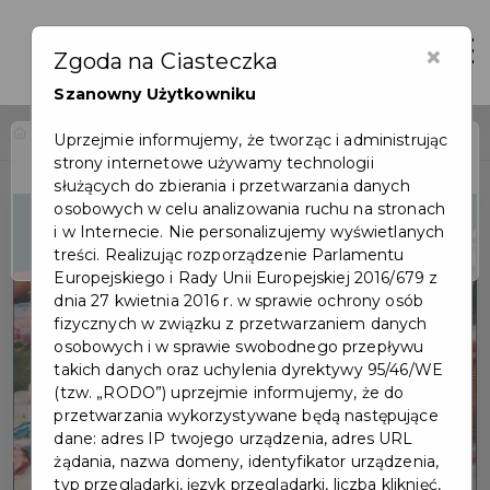
×
Zaloguj
Otwór
Zgoda na Ciasteczka
Szanowny Użytkowniku
Home
Wydarzenia
Dziecięcy Pchli Targ
Uprzejmie informujemy, że tworząc i administrując
strony internetowe używamy technologii
Wydarzenie już się
służących do zbierania i przetwarzania danych
zakończyło
osobowych w celu analizowania ruchu na stronach
i w Internecie. Nie personalizujemy wyświetlanych
treści. Realizując rozporządzenie Parlamentu
Europejskiego i Rady Unii Europejskiej 2016/679 z
dnia 27 kwietnia 2016 r. w sprawie ochrony osób
fizycznych w związku z przetwarzaniem danych
osobowych i w sprawie swobodnego przepływu
takich danych oraz uchylenia dyrektywy 95/46/WE
(tzw. „RODO”) uprzejmie informujemy, że do
przetwarzania wykorzystywane będą następujące
dane: adres IP twojego urządzenia, adres URL
żądania, nazwa domeny, identyfikator urządzenia,
typ przeglądarki, język przeglądarki, liczba kliknięć,