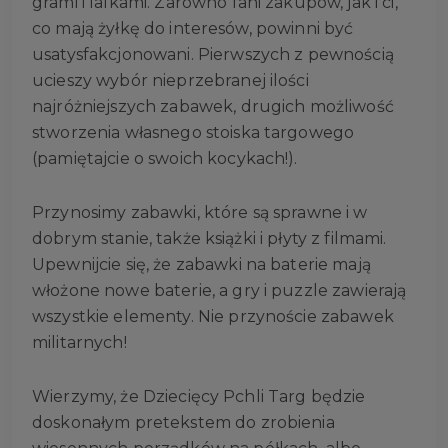
grami i lalkami. Zarówno fani zakupów, jak i ci,
co mają żyłkę do interesów, powinni być
usatysfakcjonowani. Pierwszych z pewnością
ucieszy wybór nieprzebranej ilości
najróżniejszych zabawek, drugich możliwość
stworzenia własnego stoiska targowego
(pamiętajcie o swoich kocykach!).
Przynosimy zabawki, które są sprawne i w
dobrym stanie, także książki i płyty z filmami.
Upewnijcie się, że zabawki na baterie mają
włożone nowe baterie, a gry i puzzle zawierają
wszystkie elementy. Nie przynoście zabawek
militarnych!
Wierzymy, że Dziecięcy Pchli Targ będzie
doskonałym pretekstem do zrobienia