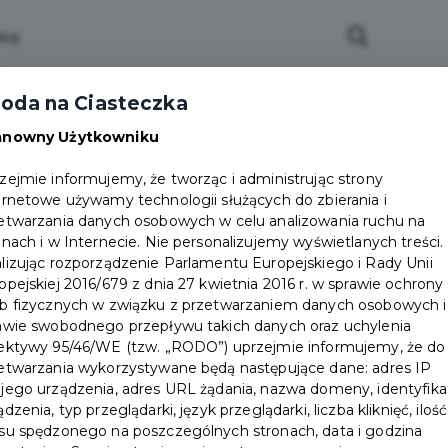
zenia
Pakiety
Partnerzy
Zostań partnerem
oda na Ciasteczka
Dokumenty
Pomoc
Załóż konto
anowny Użytkowniku
zejmie informujemy, że tworząc i administrując strony
ernetowe używamy technologii służących do zbierania i
etwarzania danych osobowych w celu analizowania ruchu na
Wydarzenie już się zakończył
onach i w Internecie. Nie personalizujemy wyświetlanych treści.
lizując rozporządzenie Parlamentu Europejskiego i Rady Unii
opejskiej 2016/679 z dnia 27 kwietnia 2016 r. w sprawie ochrony
b fizycznych w związku z przetwarzaniem danych osobowych i
awie swobodnego przepływu takich danych oraz uchylenia
ektywy 95/46/WE (tzw. „RODO”) uprzejmie informujemy, że do
etwarzania wykorzystywane będą następujące dane: adres IP
jego urządzenia, adres URL żądania, nazwa domeny, identyfika
ądzenia, typ przeglądarki, język przeglądarki, liczba kliknięć, ilość
su spędzonego na poszczególnych stronach, data i godzina