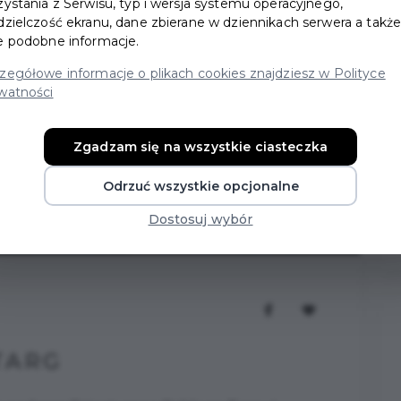
zystania z Serwisu, typ i wersja systemu operacyjnego,
dzielczość ekranu, dane zbierane w dziennikach serwera a takż
e podobne informacje.
zegółowe informacje o plikach cookies znajdziesz w Polityce
watności
Zgadzam się na wszystkie ciasteczka
Odrzuć wszystkie opcjonalne
Dostosuj wybór
TARG