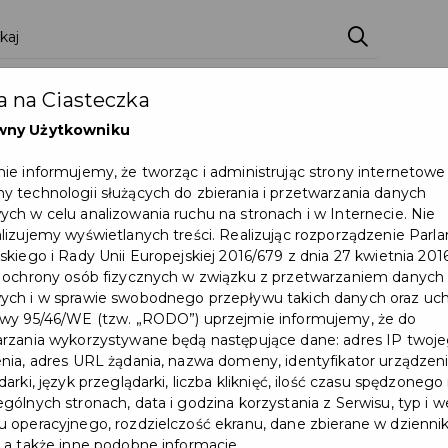
zenia
Pakiety
Partnerzy
Zostań partnerem
 na Ciasteczka
Dokumenty
Pomoc
Załóż konto
wny Użytkowniku
ie informujemy, że tworząc i administrując strony internetowe
wakacje w mieście
 technologii służących do zbierania i przetwarzania danych
ch w celu analizowania ruchu na stronach i w Internecie. Nie
Wydarzenie już się zakończył
lizujemy wyświetlanych treści. Realizując rozporządzenie Par
skiego i Rady Unii Europejskiej 2016/679 z dnia 27 kwietnia 2016
 ochrony osób fizycznych w związku z przetwarzaniem danych
ch i w sprawie swobodnego przepływu takich danych oraz uch
wy 95/46/WE (tzw. „RODO”) uprzejmie informujemy, że do
rzania wykorzystywane będą następujące dane: adres IP twoj
nia, adres URL żądania, nazwa domeny, identyfikator urządzeni
arki, język przeglądarki, liczba kliknięć, ilość czasu spędzonego
gólnych stronach, data i godzina korzystania z Serwisu, typ i w
 operacyjnego, rozdzielczość ekranu, dane zbierane w dzienni
 a także inne podobne informacje.