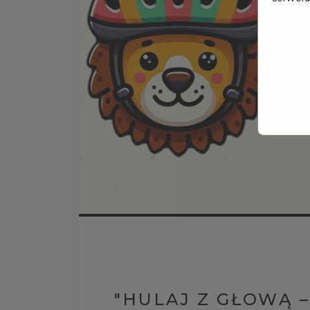
"HULAJ Z GŁOWĄ –