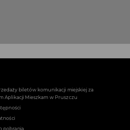
edaży biletów komunikacji miejskiej za
m Aplikacji Mieszkam w Pruszczu
stępności
atności
 pobrania