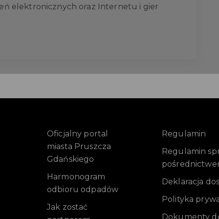
ń elektronicznych oraz Internetu i gier
Oficjalny portal
Regulamin
miasta Pruszcza
Regulamin sprz
Gdańskiego
pośrednictwe
Harmonogram
Deklaracja do
odbioru odpadów
Polityka pryw
Jak zostać
Dokumenty do