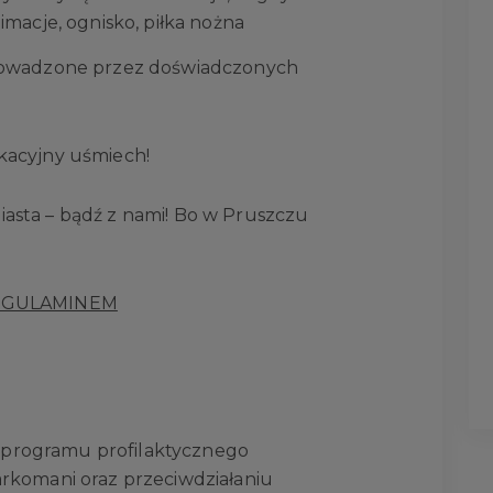
imacje, ognisko, piłka nożna
rowadzone przez doświadczonych
akacyjny uśmiech!
iasta – bądź z nami! Bo w Pruszczu
EGULAMINEM
 programu profilaktycznego
arkomani oraz przeciwdziałaniu