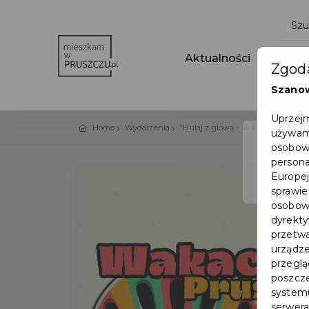
Aktualności
Wydar
Zgoda
Szano
Uprzejm
Home
Wydarzenia
"Hulaj z głową – w kasku", czyli 
używamy
osobowy
persona
Europej
sprawie
osobowy
dyrekty
przetwa
urządze
przegląd
poszcze
systemu
serwera