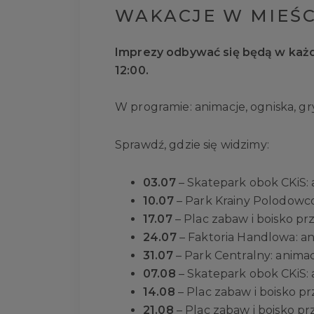
WAKACJE W MIEŚC
Imprezy odbywać się będą w każd
12:00.
W programie: animacje, ogniska, gr
Sprawdź, gdzie się widzimy:
03.07
– Skatepark obok CKiS: 
10.07
– Park Krainy Polodowco
17.07
– Plac zabaw i boisko pr
24.07
– Faktoria Handlowa: a
31.07
– Park Centralny: animac
07.08
– Skatepark obok CKiS: 
14.08
– Plac zabaw i boisko pr
21.08
– Plac zabaw i boisko prz