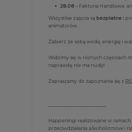
28.08
– Faktoria Handlowa: an
Wszystkie zajęcia są
bezpłatne
i p
animatorów.
Zabierz ze sobą wodę, energię i w
Widzimy się w różnych częściach m
naprawdę nie ma nudy!
Zapraszamy do zapoznania się z
R
________________________
Happeningi realizowane w ramach
przeciwdziałania alkoholizmowi i n