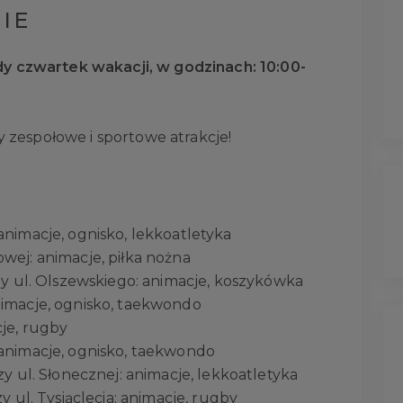
IE
y czwartek wakacji, w godzinach: 10:00-
y zespołowe i sportowe atrakcje!
animacje, ognisko, lekkoatletyka
wej: animacje, piłka nożna
zy ul. Olszewskiego: animacje, koszykówka
nimacje, ognisko, taekwondo
je, rugby
animacje, ognisko, taekwondo
zy ul. Słonecznej: animacje, lekkoatletyka
y ul. Tysiąclecia: animacje, rugby