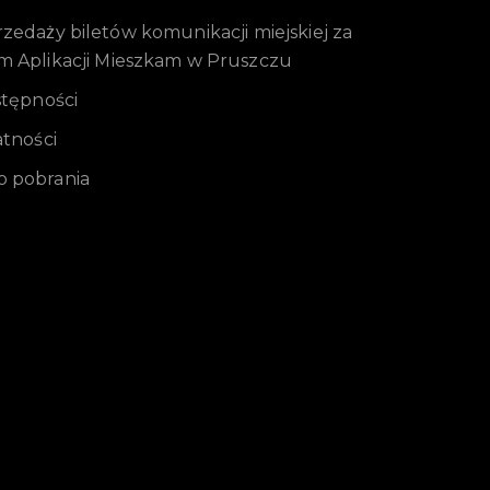
edaży biletów komunikacji miejskiej za
m Aplikacji Mieszkam w Pruszczu
stępności
atności
 pobrania