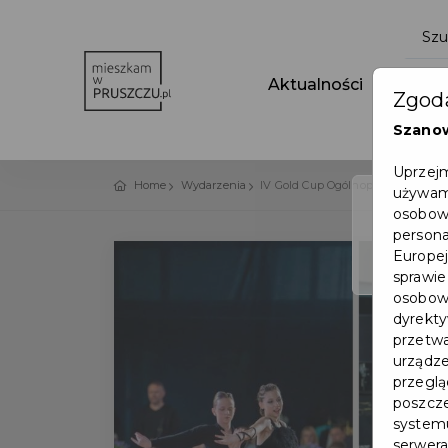
Aktualności
Wydar
Zgoda
Szano
Uprzejm
Home
Wydarzenia
IV Gold Cup Ogólnopolski Turniej
używamy
osobowy
persona
Europej
sprawie
osobowy
dyrekty
przetwa
urządze
przegląd
poszcze
systemu
serwera