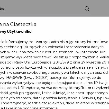
zenia
Pakiety
Partnerzy
Zostań partnerem
 na Ciasteczka
Dokumenty
Pomoc
Załóż konto
wny Użytkowniku
ie informujemy, że tworząc i administrując strony internetowe
 Tańca Sportowego o Puchar Burmistrza Pruszcza Gdańskiego
 technologii służących do zbierania i przetwarzania danych
ch w celu analizowania ruchu na stronach i w Internecie. Nie
Wydarzenie już się zakończył
lizujemy wyświetlanych treści. Realizując rozporządzenie Par
skiego i Rady Unii Europejskiej 2016/679 z dnia 27 kwietnia 2016
 ochrony osób fizycznych w związku z przetwarzaniem danych
ch i w sprawie swobodnego przepływu takich danych oraz uch
wy 95/46/WE (tzw. „RODO”) uprzejmie informujemy, że do
rzania wykorzystywane będą następujące dane: adres IP twoj
nia, adres URL żądania, nazwa domeny, identyfikator urządzeni
arki, język przeglądarki, liczba kliknięć, ilość czasu spędzonego
gólnych stronach, data i godzina korzystania z Serwisu, typ i w
 operacyjnego, rozdzielczość ekranu, dane zbierane w dzienni
 a także inne podobne informacje.