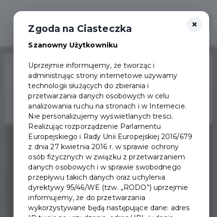
×
Zaloguj
Otwór
Zgoda na Ciasteczka
Szanowny Użytkowniku
Home
Wydarzenia
Kino: Maria Callas
Uprzejmie informujemy, że tworząc i
administrując strony internetowe używamy
Wydarzenie już się
technologii służących do zbierania i
zakończyło
przetwarzania danych osobowych w celu
analizowania ruchu na stronach i w Internecie.
Nie personalizujemy wyświetlanych treści.
Realizując rozporządzenie Parlamentu
Europejskiego i Rady Unii Europejskiej 2016/679
z dnia 27 kwietnia 2016 r. w sprawie ochrony
osób fizycznych w związku z przetwarzaniem
danych osobowych i w sprawie swobodnego
przepływu takich danych oraz uchylenia
dyrektywy 95/46/WE (tzw. „RODO”) uprzejmie
informujemy, że do przetwarzania
wykorzystywane będą następujące dane: adres