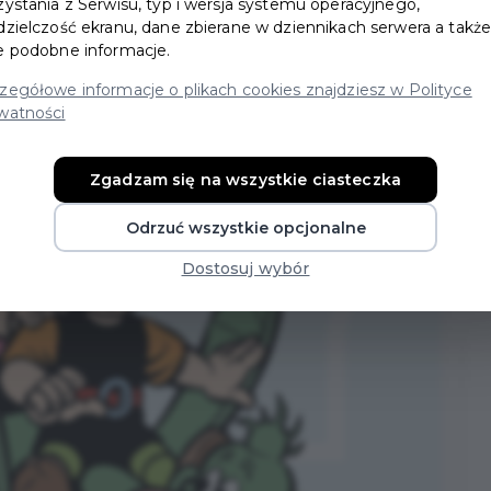
zystania z Serwisu, typ i wersja systemu operacyjnego,
dzielczość ekranu, dane zbierane w dziennikach serwera a takż
e podobne informacje.
zegółowe informacje o plikach cookies znajdziesz w Polityce
watności
Zgadzam się na wszystkie ciasteczka
Odrzuć wszystkie opcjonalne
Dostosuj wybór