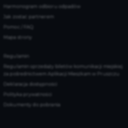
Harmonogram odbioru odpadów
Jak zostać partnerem
Pomoc / FAQ
Mapa strony
Regulamin
Regulamin sprzedaży biletów komunikacji miejskiej
za pośrednictwem Aplikacji Mieszkam w Pruszczu
Deklaracja dostępności
Polityka prywatności
Dokumenty do pobrania