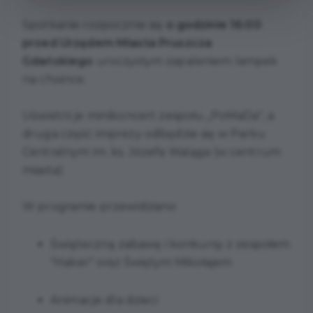
Spotkanie rozpocznie się
o godzinie 16:00
przed Urzędem Miasta Pruszcza
Gdańskiego
uroczystym zapaleniem lampek
na choince.
Uświetni je minikoncert zespołu „PoMaDa", a
druga część imprezy odbędzie się w Parku
Centralnym im. ks. Józefa Waląga (w centrum
miasta).
W programie przewidziano:
Świąteczną zabawę i konkursy z zespołem
"Haker" oraz Świętym Mikołajem
Animacje dla dzieci