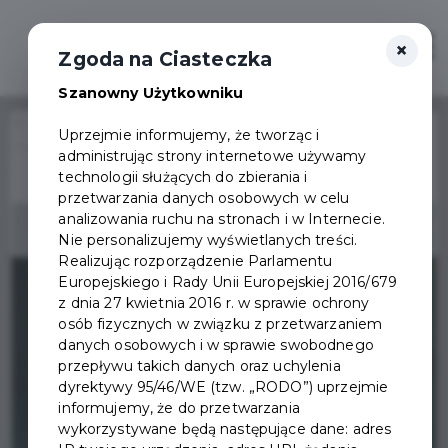
×
Zaloguj
Otwór
Zgoda na Ciasteczka
Szanowny Użytkowniku
Home
Wydarzenia
Uprzejmie informujemy, że tworząc i
Mikołajki bez komórki - świętujmy razem w Pruszczu Gdańskim
administrując strony internetowe używamy
Wydarzenie już się
technologii służących do zbierania i
zakończyło
przetwarzania danych osobowych w celu
analizowania ruchu na stronach i w Internecie.
Nie personalizujemy wyświetlanych treści.
Realizując rozporządzenie Parlamentu
Europejskiego i Rady Unii Europejskiej 2016/679
z dnia 27 kwietnia 2016 r. w sprawie ochrony
osób fizycznych w związku z przetwarzaniem
danych osobowych i w sprawie swobodnego
przepływu takich danych oraz uchylenia
dyrektywy 95/46/WE (tzw. „RODO”) uprzejmie
informujemy, że do przetwarzania
wykorzystywane będą następujące dane: adres