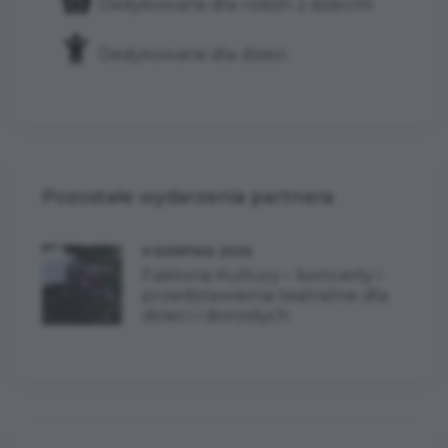
Dedykowane dla rodzin z dziećmi
Dedykowane dla dzieci
Pozostałe wydarzenia partnera
9 SIERPNIA 2026
Faktoria Kultury – koncerty i
przedstawienia teatralne dla
dzieci i dorosłych