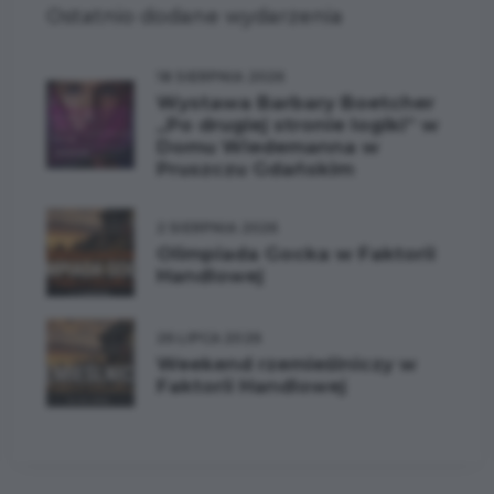
Ostatnio dodane wydarzenia
18 SIERPNIA 2026
Wystawa Barbary Boetcher
„Po drugiej stronie logiki” w
Domu Wiedemanna w
Pruszczu Gdańskim
2 SIERPNIA 2026
Olimpiada Gocka w Faktorii
Handlowej
26 LIPCA 2026
Weekend rzemieślniczy w
Faktorii Handlowej