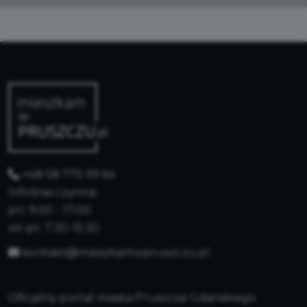
+48 58 775 99 64
Infolinia czynna:
pn: 9:00 - 17:00
wt-pt: 7:30-15:30
kontakt@mieszkamwpruszczu.pl
Oficjalny portal miasta Pruszcza Gdańskiego