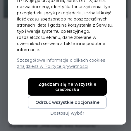
IP twojego urządzenia, adres URL żądania,
nazwa domeny, identyfikator urządzenia, typ
przeglądarki, język przeglądarki, liczba kliknięć,
ilość czasu spędzonego na poszczególnych
stronach, data i godzina korzystania z Serwisu,
typ i wersja systemu operacyjnego,
rozdzielczość ekranu, dane zbierane w
dziennikach serwera a także inne podobne
informacje.
MIKOŁAJKI BEZ
Szczegółowe informacje o plikach cookies
KOMÓRKI - ŚWIĘTUJMY
znajdziesz w Polityce prywatności
RAZEM W PRUSZCZU
Zgadzam się na wszystkie
GDAŃSKIM
ciasteczka
Odrzuć wszystkie opcjonalne
5 grudnia 2025 roku Burmistrz Pruszcza
Gdańskiego Janusz Wróbel oraz Centrum
Dostosuj wybór
Kultury i Sportu zapraszają na świąteczne
wydarzenie „Mikołajki bez Komórki”.