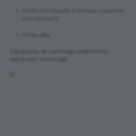
Stoisko edukacyjne w temacie uzależnień
internetowych
Fotobudkę
Zapraszamy do wspólnego świętowania i
radości bez technologii!