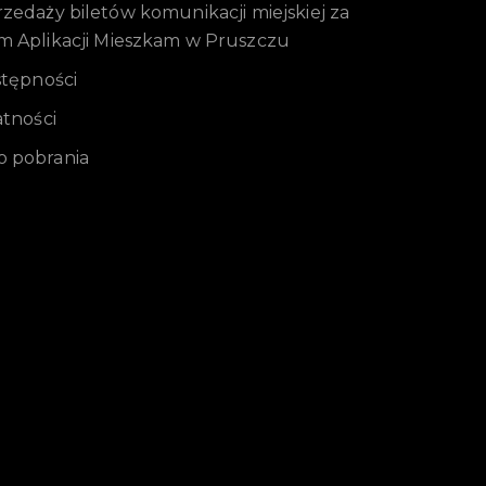
edaży biletów komunikacji miejskiej za
m Aplikacji Mieszkam w Pruszczu
stępności
atności
 pobrania