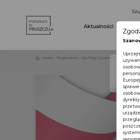
Aktualności
Wydar
Zgoda
Szano
Uprzejm
Home
Wydarzenia
Obchody Święta Konstytucji 3 Maj
używamy
osobowy
persona
Europej
sprawie
osobowy
dyrekty
przetwa
urządze
przegląd
poszcze
systemu
serwera