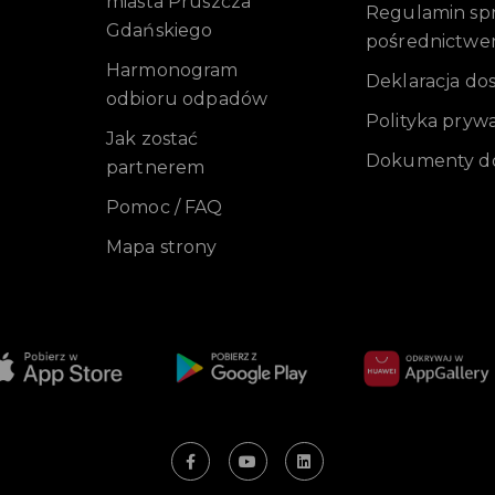
miasta Pruszcza
Regulamin sprz
Gdańskiego
pośrednictwe
Harmonogram
Deklaracja do
odbioru odpadów
Polityka pryw
Jak zostać
Dokumenty do
partnerem
Pomoc / FAQ
Mapa strony