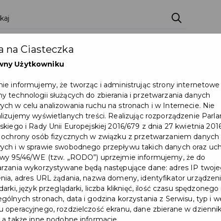
zenia
Pakiety
Partnerzy
Zostań partnerem
 na Ciasteczka
Dokumenty
Pomoc
Załóż konto
wny Użytkowniku
ie informujemy, że tworząc i administrując strony internetowe
a
 technologii służących do zbierania i przetwarzania danych
ch w celu analizowania ruchu na stronach i w Internecie. Nie
Wydarzenie już się zakończył
lizujemy wyświetlanych treści. Realizując rozporządzenie Par
skiego i Rady Unii Europejskiej 2016/679 z dnia 27 kwietnia 2016
 ochrony osób fizycznych w związku z przetwarzaniem danych
ch i w sprawie swobodnego przepływu takich danych oraz uch
wy 95/46/WE (tzw. „RODO”) uprzejmie informujemy, że do
rzania wykorzystywane będą następujące dane: adres IP twoj
nia, adres URL żądania, nazwa domeny, identyfikator urządzeni
arki, język przeglądarki, liczba kliknięć, ilość czasu spędzonego
gólnych stronach, data i godzina korzystania z Serwisu, typ i w
 operacyjnego, rozdzielczość ekranu, dane zbierane w dzienni
 a także inne podobne informacje.