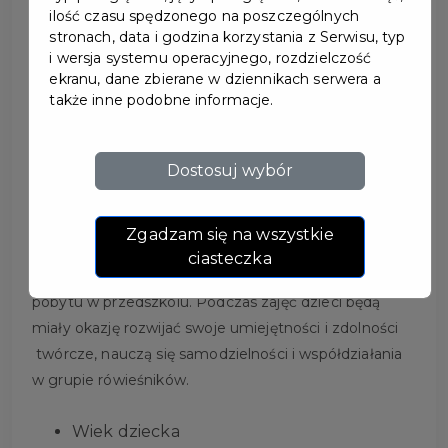
ilość czasu spędzonego na poszczególnych
stronach, data i godzina korzystania z Serwisu, typ
i wersja systemu operacyjnego, rozdzielczość
ekranu, dane zbierane w dziennikach serwera a
SPOTKANIE KLUBU
także inne podobne informacje.
MALUCHA
Dostosuj wybór
Czym jest Klub Malucha?
Klub malucha to miejsce, w którym dzieci będą miały
Zgadzam się na wszystkie
okazję do przebywania z rówieśnikami oraz wspaniałej
ciasteczka
zabawy. Tu również będą mogły przygotować się do
pobytu w przedszkolu. Podczas zajęć dzieci będą
miały okazję rozwijać swoje umiejętności i zdolności
twórcze, nauczą się samodzielności i współdziałania
w grupie rówieśników.
Wiek dziecka