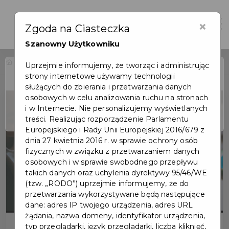
×
Zaloguj
Otwór
Zgoda na Ciasteczka
Szanowny Użytkowniku
Home
Wydarzenia
Spotkanie Klubu Malucha
Uprzejmie informujemy, że tworząc i administrując
strony internetowe używamy technologii
Wydarzenie już się
służących do zbierania i przetwarzania danych
zakończyło
osobowych w celu analizowania ruchu na stronach
i w Internecie. Nie personalizujemy wyświetlanych
treści. Realizując rozporządzenie Parlamentu
Europejskiego i Rady Unii Europejskiej 2016/679 z
dnia 27 kwietnia 2016 r. w sprawie ochrony osób
fizycznych w związku z przetwarzaniem danych
osobowych i w sprawie swobodnego przepływu
takich danych oraz uchylenia dyrektywy 95/46/WE
(tzw. „RODO”) uprzejmie informujemy, że do
przetwarzania wykorzystywane będą następujące
dane: adres IP twojego urządzenia, adres URL
żądania, nazwa domeny, identyfikator urządzenia,
typ przeglądarki, język przeglądarki, liczba kliknięć,