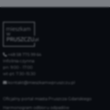
+48 58 775 99 64
Infolinia czynna:
pn: 9:00 - 17:00
wt-pt: 7:30-15:30
kontakt@mieszkamwpruszczu.pl
Oficjalny portal miasta Pruszcza Gdańskiego
Harmonogram odbioru odpadów