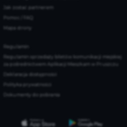
Jak zostać partnerem
Pomoc / FAQ
Mapa strony
Regulamin
Regulamin sprzedaży biletów komunikacji miejskiej
za pośrednictwem Aplikacji Mieszkam w Pruszczu
Deklaracja dostępności
Polityka prywatności
Dokumenty do pobrania