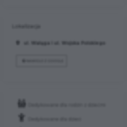
Lokalizacja
ul. Waląga i ul. Wojska Polskiego
NAWIGUJ Z GOOGLE
Dedykowane dla rodzin z dziećmi
Dedykowane dla dzieci