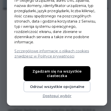
IP twojego urządzenia, adres URL żądania,
nazwa domeny, identyfikator urządzenia, typ
przeglądarki, język przeglądarki, liczba kliknięć,
ilość czasu spędzonego na poszczególnych
stronach, data i godzina korzystania z Serwisu,
typ i wersja systemu operacyjnego,
rozdzielczość ekranu, dane zbierane w
dziennikach serwera a także inne podobne
WIELKANOCNY
informacje.
ZAJĄCZEK I
Szczegółowe informacje o plikach cookies
znajdziesz w Polityce prywatności
KURCZACZEK NA
ULICACH PRUSZCZA
Zgadzam się na wszystkie
ciasteczka
GDAŃSKIEGO
Odrzuć wszystkie opcjonalne
W niedzielę 28 marca 2021 r. Pruszcz Gdański
Dostosuj wybór
odwiedzą niecodzienni goście.
Wielkanocnego
Zajączka i Kurczaczka rozdającego smakołyki
spotkać będzie można między godziną 12:00 a