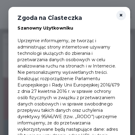
×
Zaloguj
Otwór
Zgoda na Ciasteczka
Szanowny Użytkowniku
Home
Wydarzenia
Uprzejmie informujemy, że tworząc i
Wielkanocny Zajączek i Kurczaczek na ulicach Pruszcza Gdańskiego
administrując strony internetowe używamy
Wydarzenie już się
technologii służących do zbierania i
zakończyło
przetwarzania danych osobowych w celu
analizowania ruchu na stronach i w Internecie.
Nie personalizujemy wyświetlanych treści.
Realizując rozporządzenie Parlamentu
Europejskiego i Rady Unii Europejskiej 2016/679
z dnia 27 kwietnia 2016 r. w sprawie ochrony
osób fizycznych w związku z przetwarzaniem
danych osobowych i w sprawie swobodnego
przepływu takich danych oraz uchylenia
dyrektywy 95/46/WE (tzw. „RODO”) uprzejmie
informujemy, że do przetwarzania
wykorzystywane będą następujące dane: adres