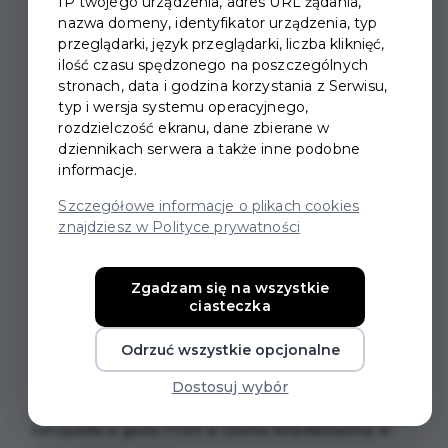
IP twojego urządzenia, adres URL żądania,
nazwa domeny, identyfikator urządzenia, typ
WYSTAWA W DOMU
przeglądarki, język przeglądarki, liczba kliknięć,
ilość czasu spędzonego na poszczególnych
WIEDEMANNA, "MARIAN
stronach, data i godzina korzystania z Serwisu,
typ i wersja systemu operacyjnego,
MOKWA NIEOCZYWISTY"
rozdzielczość ekranu, dane zbierane w
dziennikach serwera a także inne podobne
Zapraszamy na wystawę!
Nadmorska Polska i łodzie
informacje.
na plaży - takiego
Mariana Mokwę
znamy. W Domu
Szczegółowe informacje o plikach cookies
Wiedemanna od przeszło pięciu lat płyniemy pod
znajdziesz w Polityce prywatności
prąd, więc i słynny malarz, który swój talent przede
wszystkim poświęcił morzu, w Pruszczu zostanie
Zgadzam się na wszystkie
przedstawiony z nieco mniej znanej strony.
"Marian
ciasteczka
Mokwa nieoczywisty"
to prezentacja 19 dzieł z
Odrzuć wszystkie opcjonalne
prywatnej kolekcji, która zaskakuje i odkrywa kolejny
wymiar najpopularniejszego artysty na
Dostosuj wybór
Wybrzeżu.
Wystawa odbędzie się w sobotę 22
listopada o godz.17:00 w Domu Wiedemanna w