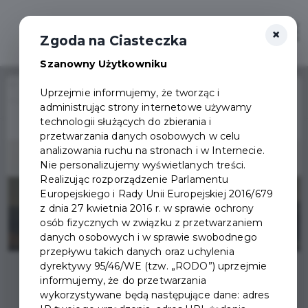
×
Zaloguj
Otwór
Zgoda na Ciasteczka
Szanowny Użytkowniku
Home
Wydarzenia
Uprzejmie informujemy, że tworząc i
Wystawa w domu Wiedemanna, "Marian Mokwa nieoczywisty"
administrując strony internetowe używamy
Wydarzenie już się
technologii służących do zbierania i
zakończyło
przetwarzania danych osobowych w celu
analizowania ruchu na stronach i w Internecie.
Nie personalizujemy wyświetlanych treści.
Realizując rozporządzenie Parlamentu
Europejskiego i Rady Unii Europejskiej 2016/679
z dnia 27 kwietnia 2016 r. w sprawie ochrony
osób fizycznych w związku z przetwarzaniem
danych osobowych i w sprawie swobodnego
przepływu takich danych oraz uchylenia
dyrektywy 95/46/WE (tzw. „RODO”) uprzejmie
informujemy, że do przetwarzania
wykorzystywane będą następujące dane: adres