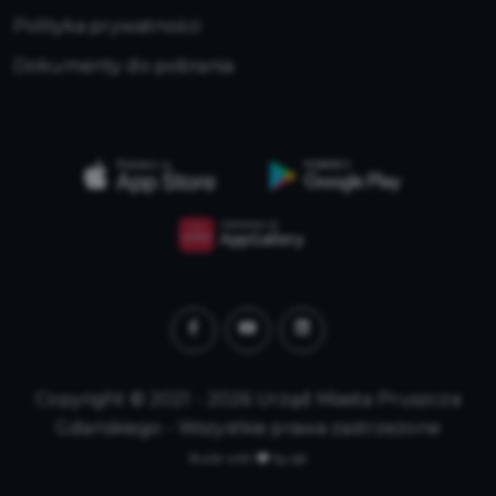
Polityka prywatności
Dokumenty do pobrania
Copyright © 2021 - 2026 Urząd Miasta Pruszcza
Gdańskiego - Wszystkie prawa zastrzeżone
Build with
by qb