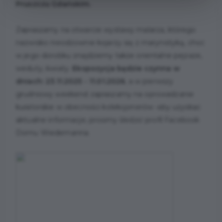
Pruszczu Gdańskim.
Zapraszamy na otwarcie wystawy malarza, którego
nazwisko nieodzownie kojarzy się z marynistyką, choć
w jego dorobku znajdziemy także orientalne pejzaże,
weduty, kwiaty.
Ekspozycja będzie czynna w
dniach: 23.11.2025 - 11.01.2026
, a w pierwszy
grudniowy weekend zapraszamy na oprowadzanie
kuratorskie w obecności kolekcjonerów -
aby uzyskać
aktualne informacje, prosimy śledzić profil Facebook
Domu Wiedemanna.