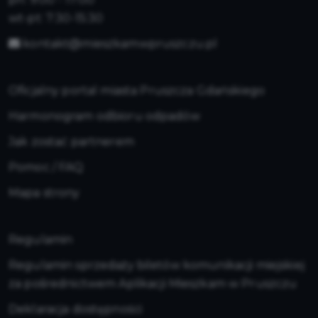
wt-pt: 7:30-15:30
kontakt@mieszkamwpruszczu.pl
Oficjalny portal miasta Pruszcza Gdańskiego
Harmonogram odbioru odpadów
Jak zostać partnerem
Pomoc / FAQ
Mapa strony
Regulamin
Regulamin sprzedaży biletów komunikacji miejskiej
za pośrednictwem Aplikacji Mieszkam w Pruszczu
Deklaracja dostępności