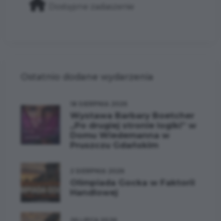
Dostępne zadaszenie
Ostatnio dodane wydarzenia
18 SIERPNIA 2026
Wystawa Barbary Boetcher
„Po drugiej stronie logiki” w
Domu Wiedemanna w
Pruszczu Gdańskim
2 SIERPNIA 2026
Olimpiada Gocka w Faktorii
Handlowej
26 LIPCA 2026