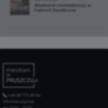
Weekend rzemieślniczy w
Faktorii Handlowej
+48 58 775 99 64
Infolinia czynna:
pn: 9:00 - 17:00