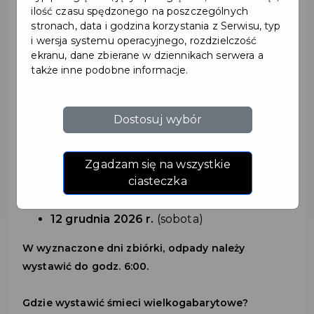
ilość czasu spędzonego na poszczególnych
stronach, data i godzina korzystania z Serwisu, typ
i wersja systemu operacyjnego, rozdzielczość
ekranu, dane zbierane w dziennikach serwera a
ZBIÓRKA ODPADÓW
także inne podobne informacje.
WIELKOGABARYTOWYCH
Dostosuj wybór
W roku 2026 zaplanowano zbiórki w
następujących terminach:
Zgadzam się na wszystkie
28 marca 2026 r.
(sobota)
ciasteczka
27 czerwca 2026 r.
(sobota)
26 września 2026 r.
(sobota)
12 grudnia 2026 r.
(sobota)
W wyznaczone dni zbiórki, odpady należy
wystawić do godz. 6:00.
Gdzie wystawić śmieci wielkogabarytowe?