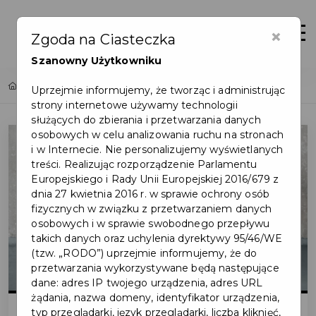
×
Zaloguj
Otwór
Zgoda na Ciasteczka
Szanowny Użytkowniku
Home
Wydarzenia
Zbiórka odpadów wielkogabarytowych
Uprzejmie informujemy, że tworząc i administrując
strony internetowe używamy technologii
służących do zbierania i przetwarzania danych
osobowych w celu analizowania ruchu na stronach
i w Internecie. Nie personalizujemy wyświetlanych
treści. Realizując rozporządzenie Parlamentu
Europejskiego i Rady Unii Europejskiej 2016/679 z
dnia 27 kwietnia 2016 r. w sprawie ochrony osób
fizycznych w związku z przetwarzaniem danych
osobowych i w sprawie swobodnego przepływu
takich danych oraz uchylenia dyrektywy 95/46/WE
(tzw. „RODO”) uprzejmie informujemy, że do
przetwarzania wykorzystywane będą następujące
dane: adres IP twojego urządzenia, adres URL
żądania, nazwa domeny, identyfikator urządzenia,
typ przeglądarki, język przeglądarki, liczba kliknięć,