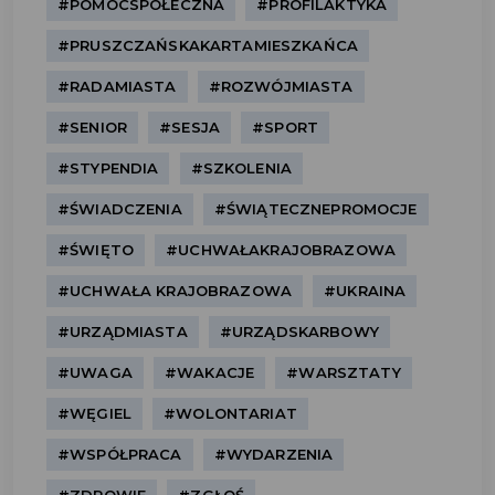
#POMOCSPOŁECZNA
#PROFILAKTYKA
#PRUSZCZAŃSKAKARTAMIESZKAŃCA
#RADAMIASTA
#ROZWÓJMIASTA
#SENIOR
#SESJA
#SPORT
#STYPENDIA
#SZKOLENIA
#ŚWIADCZENIA
#ŚWIĄTECZNEPROMOCJE
#ŚWIĘTO
#UCHWAŁAKRAJOBRAZOWA
#UCHWAŁA KRAJOBRAZOWA
#UKRAINA
#URZĄDMIASTA
#URZĄDSKARBOWY
#UWAGA
#WAKACJE
#WARSZTATY
#WĘGIEL
#WOLONTARIAT
#WSPÓŁPRACA
#WYDARZENIA