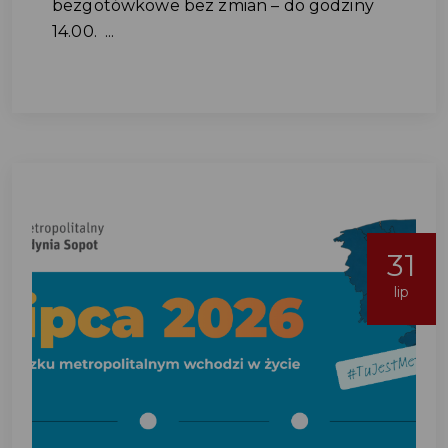
bezgotówkowe bez zmian – do godziny
14.00. ...
31
lip