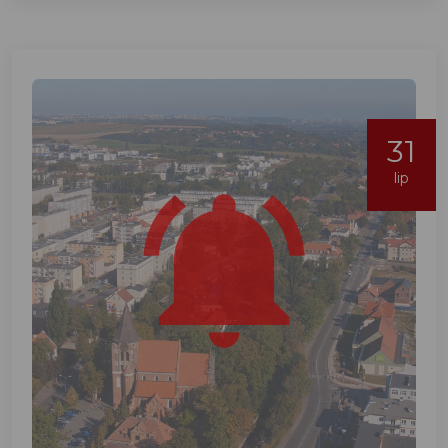
31
lip