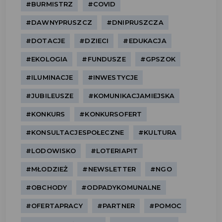
#BURMISTRZ
#COVID
#DAWNYPRUSZCZ
#DNIPRUSZCZA
#DOTACJE
#DZIECI
#EDUKACJA
#EKOLOGIA
#FUNDUSZE
#GPSZOK
#ILUMINACJE
#INWESTYCJE
#JUBILEUSZE
#KOMUNIKACJAMIEJSKA
#KONKURS
#KONKURSOFERT
#KONSULTACJESPOŁECZNE
#KULTURA
#LODOWISKO
#LOTERIAPIT
#MŁODZIEŻ
#NEWSLETTER
#NGO
#OBCHODY
#ODPADYKOMUNALNE
#OFERTAPRACY
#PARTNER
#POMOC