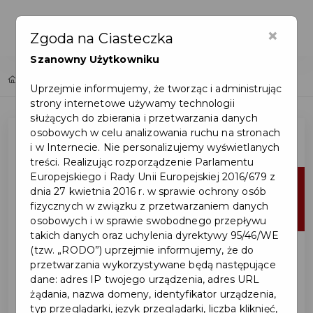
×
Zgoda na Ciasteczka
Szanowny Użytkowniku
Home
Lista aktualności
Uprzejmie informujemy, że tworząc i administrując
strony internetowe używamy technologii
służących do zbierania i przetwarzania danych
osobowych w celu analizowania ruchu na stronach
i w Internecie. Nie personalizujemy wyświetlanych
treści. Realizując rozporządzenie Parlamentu
Europejskiego i Rady Unii Europejskiej 2016/679 z
05
dnia 27 kwietnia 2016 r. w sprawie ochrony osób
fizycznych w związku z przetwarzaniem danych
sie
osobowych i w sprawie swobodnego przepływu
takich danych oraz uchylenia dyrektywy 95/46/WE
(tzw. „RODO”) uprzejmie informujemy, że do
przetwarzania wykorzystywane będą następujące
dane: adres IP twojego urządzenia, adres URL
żądania, nazwa domeny, identyfikator urządzenia,
typ przeglądarki, język przeglądarki, liczba kliknięć,