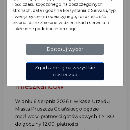
ilość czasu spędzonego na poszczególnych
stronach, data i godzina korzystania z Serwisu, typ
i wersja systemu operacyjnego, rozdzielczość
ekranu, dane zbierane w dziennikach serwera a
także inne podobne informacje.
Dostosuj wybór
Kasa w Urzędzie Miasta
Pruszcza Gdańskiego –
Zgadzam się na wszystkie
komunikat dla
ciasteczka
mieszkańców
W dniu 6 sierpnia 2026 r. w kasie Urzędu
Miasta Pruszcza Gdańskiego będzie
możliwość płatności gotówkowych TYLKO
do godziny 12.00, płatności