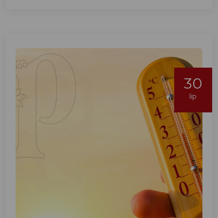
30
lip