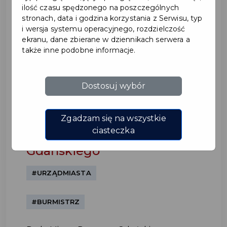
ilość czasu spędzonego na poszczególnych
stronach, data i godzina korzystania z Serwisu, typ
i wersja systemu operacyjnego, rozdzielczość
ekranu, dane zbierane w dziennikach serwera a
także inne podobne informacje.
Dostosuj wybór
Wotum zaufania i
absolutorium dla
Zgadzam się na wszystkie
Burmistrza Pruszcza
ciasteczka
Gdańskiego
#URZĄDMIASTA
#BURMISTRZ