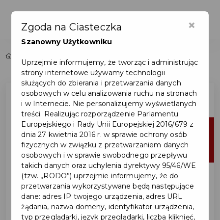
×
Zgoda na Ciasteczka
Szanowny Użytkowniku
Home
Lista aktualności
Uprzejmie informujemy, że tworząc i administrując
strony internetowe używamy technologii
służących do zbierania i przetwarzania danych
osobowych w celu analizowania ruchu na stronach
i w Internecie. Nie personalizujemy wyświetlanych
treści. Realizując rozporządzenie Parlamentu
Europejskiego i Rady Unii Europejskiej 2016/679 z
16
dnia 27 kwietnia 2016 r. w sprawie ochrony osób
fizycznych w związku z przetwarzaniem danych
cze
osobowych i w sprawie swobodnego przepływu
takich danych oraz uchylenia dyrektywy 95/46/WE
(tzw. „RODO”) uprzejmie informujemy, że do
przetwarzania wykorzystywane będą następujące
dane: adres IP twojego urządzenia, adres URL
żądania, nazwa domeny, identyfikator urządzenia,
typ przeglądarki, język przeglądarki, liczba kliknięć,