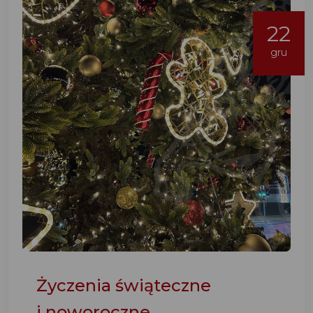
22
gru
Życzenia świąteczne
i noworoczne