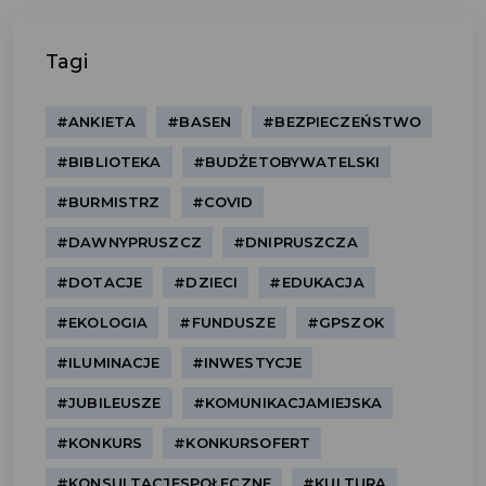
Tagi
#ANKIETA
#BASEN
#BEZPIECZEŃSTWO
#BIBLIOTEKA
#BUDŻETOBYWATELSKI
#BURMISTRZ
#COVID
#DAWNYPRUSZCZ
#DNIPRUSZCZA
#DOTACJE
#DZIECI
#EDUKACJA
#EKOLOGIA
#FUNDUSZE
#GPSZOK
#ILUMINACJE
#INWESTYCJE
#JUBILEUSZE
#KOMUNIKACJAMIEJSKA
#KONKURS
#KONKURSOFERT
#KONSULTACJESPOŁECZNE
#KULTURA