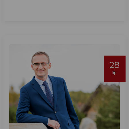
28
lip