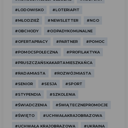
#LODOWISKO
#LOTERIAPIT
#MŁODZIEŻ
#NEWSLETTER
#NGO
#OBCHODY
#ODPADYKOMUNALNE
#OFERTAPRACY
#PARTNER
#POMOC
#POMOCSPOŁECZNA
#PROFILAKTYKA
#PRUSZCZAŃSKAKARTAMIESZKAŃCA
#RADAMIASTA
#ROZWÓJMIASTA
#SENIOR
#SESJA
#SPORT
#STYPENDIA
#SZKOLENIA
#ŚWIADCZENIA
#ŚWIĄTECZNEPROMOCJE
#ŚWIĘTO
#UCHWAŁAKRAJOBRAZOWA
#UCHWAŁA KRAJOBRAZOWA
#UKRAINA