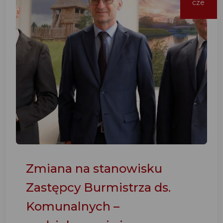
cze
Zmiana na stanowisku
Zastępcy Burmistrza ds.
Komunalnych –