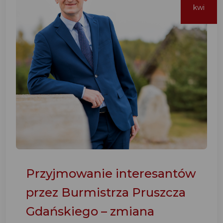
kwi
Przyjmowanie interesantów
przez Burmistrza Pruszcza
Gdańskiego – zmiana