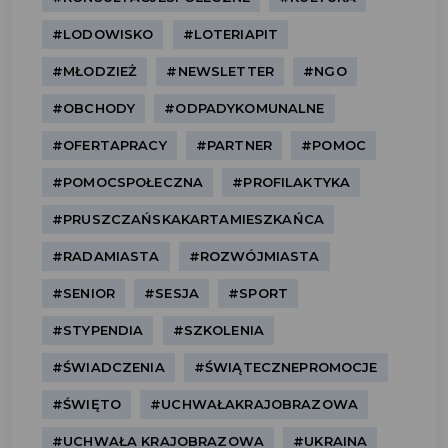
#LODOWISKO
#LOTERIAPIT
#MŁODZIEŻ
#NEWSLETTER
#NGO
#OBCHODY
#ODPADYKOMUNALNE
#OFERTAPRACY
#PARTNER
#POMOC
#POMOCSPOŁECZNA
#PROFILAKTYKA
#PRUSZCZAŃSKAKARTAMIESZKAŃCA
#RADAMIASTA
#ROZWÓJMIASTA
#SENIOR
#SESJA
#SPORT
#STYPENDIA
#SZKOLENIA
#ŚWIADCZENIA
#ŚWIĄTECZNEPROMOCJE
#ŚWIĘTO
#UCHWAŁAKRAJOBRAZOWA
#UCHWAŁA KRAJOBRAZOWA
#UKRAINA