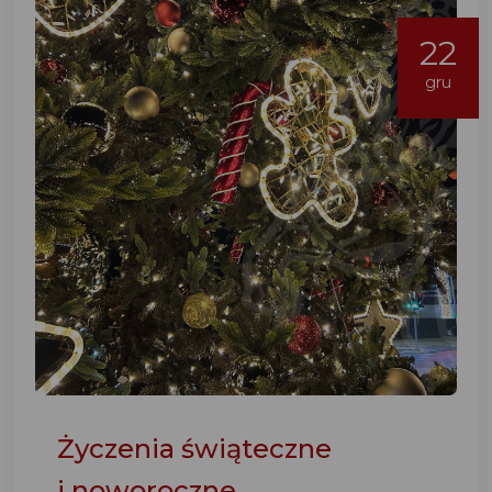
22
gru
Życzenia świąteczne
i noworoczne