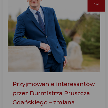
kwi
Przyjmowanie interesantów
przez Burmistrza Pruszcza
Gdańskiego – zmiana