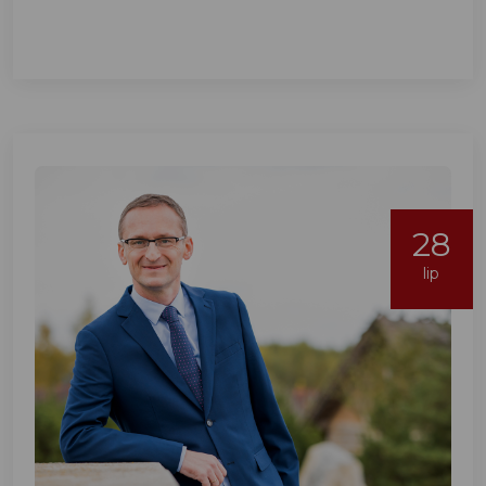
28
lip