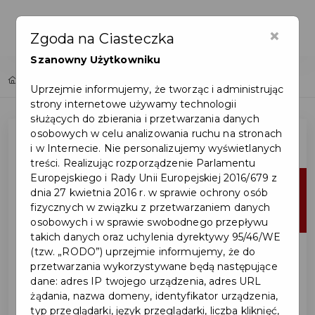
×
Zgoda na Ciasteczka
Szanowny Użytkowniku
Home
Lista aktualności
Uprzejmie informujemy, że tworząc i administrując
strony internetowe używamy technologii
służących do zbierania i przetwarzania danych
osobowych w celu analizowania ruchu na stronach
i w Internecie. Nie personalizujemy wyświetlanych
treści. Realizując rozporządzenie Parlamentu
Europejskiego i Rady Unii Europejskiej 2016/679 z
16
dnia 27 kwietnia 2016 r. w sprawie ochrony osób
fizycznych w związku z przetwarzaniem danych
cze
osobowych i w sprawie swobodnego przepływu
takich danych oraz uchylenia dyrektywy 95/46/WE
(tzw. „RODO”) uprzejmie informujemy, że do
przetwarzania wykorzystywane będą następujące
dane: adres IP twojego urządzenia, adres URL
żądania, nazwa domeny, identyfikator urządzenia,
typ przeglądarki, język przeglądarki, liczba kliknięć,