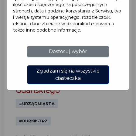
ilość czasu spędzonego na poszczególnych
stronach, data i godzina korzystania z Serwisu, typ
i wersja systemu operacyjnego, rozdzielczość
ekranu, dane zbierane w dziennikach serwera a
także inne podobne informacje.
Dostosuj wybór
Wotum zaufania i
absolutorium dla
Zgadzam się na wszystkie
Burmistrza Pruszcza
ciasteczka
Gdańskiego
#URZĄDMIASTA
#BURMISTRZ