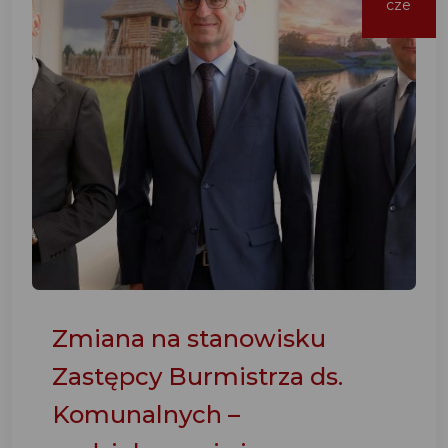
cze
Zmiana na stanowisku
Zastępcy Burmistrza ds.
Komunalnych –