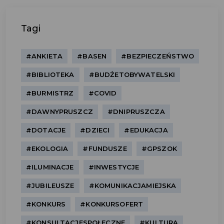
Tagi
#ANKIETA
#BASEN
#BEZPIECZEŃSTWO
#BIBLIOTEKA
#BUDŻETOBYWATELSKI
#BURMISTRZ
#COVID
#DAWNYPRUSZCZ
#DNIPRUSZCZA
#DOTACJE
#DZIECI
#EDUKACJA
#EKOLOGIA
#FUNDUSZE
#GPSZOK
#ILUMINACJE
#INWESTYCJE
#JUBILEUSZE
#KOMUNIKACJAMIEJSKA
#KONKURS
#KONKURSOFERT
#KONSULTACJESPOŁECZNE
#KULTURA