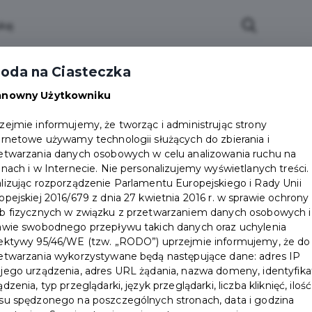
oda na Ciasteczka
anowny Użytkowniku
zejmie informujemy, że tworząc i administrując strony
ernetowe używamy technologii służących do zbierania i
etwarzania danych osobowych w celu analizowania ruchu na
onach i w Internecie. Nie personalizujemy wyświetlanych treści.
lizując rozporządzenie Parlamentu Europejskiego i Rady Unii
KROSS S.A. – nowy partner
opejskiej 2016/679 z dnia 27 kwietnia 2016 r. w sprawie ochrony
b fizycznych w związku z przetwarzaniem danych osobowych i
Pruszczańskiej Karty
awie swobodnego przepływu takich danych oraz uchylenia
ektywy 95/46/WE (tzw. „RODO”) uprzejmie informujemy, że do
Mieszkańca
etwarzania wykorzystywane będą następujące dane: adres IP
jego urządzenia, adres URL żądania, nazwa domeny, identyfika
#PRUSZCZAŃSKAKARTAMIESZKAŃCA
ądzenia, typ przeglądarki, język przeglądarki, liczba kliknięć, ilość
su spędzonego na poszczególnych stronach, data i godzina