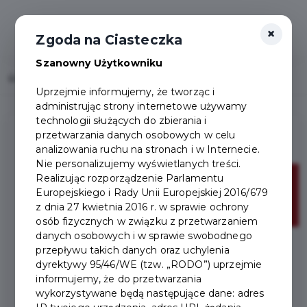
×
Zgoda na Ciasteczka
Szanowny Użytkowniku
Home
Lista aktualności
Uprzejmie informujemy, że tworząc i
administrując strony internetowe używamy
technologii służących do zbierania i
przetwarzania danych osobowych w celu
analizowania ruchu na stronach i w Internecie.
Nie personalizujemy wyświetlanych treści.
Realizując rozporządzenie Parlamentu
19
Europejskiego i Rady Unii Europejskiej 2016/679
cze
z dnia 27 kwietnia 2016 r. w sprawie ochrony
osób fizycznych w związku z przetwarzaniem
danych osobowych i w sprawie swobodnego
przepływu takich danych oraz uchylenia
dyrektywy 95/46/WE (tzw. „RODO”) uprzejmie
informujemy, że do przetwarzania
wykorzystywane będą następujące dane: adres