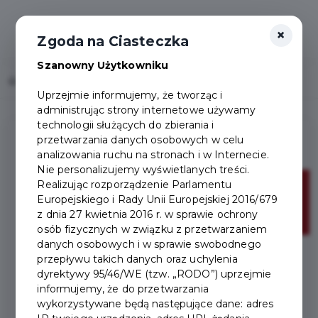
×
Zgoda na Ciasteczka
Szanowny Użytkowniku
Home
Lista aktualności
Uprzejmie informujemy, że tworząc i
administrując strony internetowe używamy
technologii służących do zbierania i
przetwarzania danych osobowych w celu
analizowania ruchu na stronach i w Internecie.
Nie personalizujemy wyświetlanych treści.
Realizując rozporządzenie Parlamentu
10
Europejskiego i Rady Unii Europejskiej 2016/679
lip
z dnia 27 kwietnia 2016 r. w sprawie ochrony
osób fizycznych w związku z przetwarzaniem
danych osobowych i w sprawie swobodnego
przepływu takich danych oraz uchylenia
dyrektywy 95/46/WE (tzw. „RODO”) uprzejmie
informujemy, że do przetwarzania
wykorzystywane będą następujące dane: adres