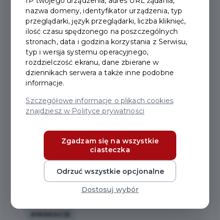
IP twojego urządzenia, adres URL żądania,
nazwa domeny, identyfikator urządzenia, typ
przeglądarki, język przeglądarki, liczba kliknięć,
ilość czasu spędzonego na poszczególnych
stronach, data i godzina korzystania z Serwisu,
typ i wersja systemu operacyjnego,
rozdzielczość ekranu, dane zbierane w
dziennikach serwera a także inne podobne
informacje.
Bezpieczne wakacje -
Szczegółowe informacje o plikach cookies
policjanci, druhowie i
znajdziesz w Polityce prywatności
strażnicy miejscy
Zgadzam się na wszystkie
przeprowadzili wspólną
ciasteczka
akcję
Odrzuć wszystkie opcjonalne
#BEZPIECZEŃSTWO
Dostosuj wybór
#WAKACJE