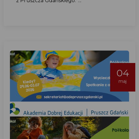
z Pruszcza Gdańskiego. ...
04
maj