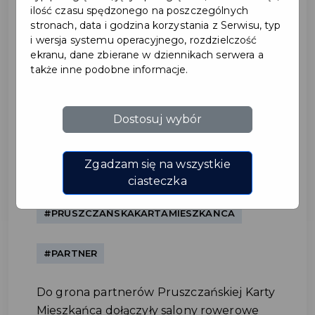
ilość czasu spędzonego na poszczególnych
stronach, data i godzina korzystania z Serwisu, typ
i wersja systemu operacyjnego, rozdzielczość
ekranu, dane zbierane w dziennikach serwera a
także inne podobne informacje.
Dostosuj wybór
KROSS S.A. – nowy partner
Pruszczańskiej Karty
Zgadzam się na wszystkie
Mieszkańca
ciasteczka
#PRUSZCZAŃSKAKARTAMIESZKAŃCA
#PARTNER
Do grona partnerów Pruszczańskiej Karty
Mieszkańca dołączyły salony rowerowe