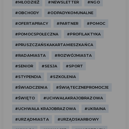
#MŁODZIEŻ
#NEWSLETTER
#NGO
#OBCHODY
#ODPADYKOMUNALNE
#OFERTAPRACY
#PARTNER
#POMOC
#POMOCSPOŁECZNA
#PROFILAKTYKA
#PRUSZCZAŃSKAKARTAMIESZKAŃCA
#RADAMIASTA
#ROZWÓJMIASTA
#SENIOR
#SESJA
#SPORT
#STYPENDIA
#SZKOLENIA
#ŚWIADCZENIA
#ŚWIĄTECZNEPROMOCJE
#ŚWIĘTO
#UCHWAŁAKRAJOBRAZOWA
#UCHWAŁA KRAJOBRAZOWA
#UKRAINA
#URZĄDMIASTA
#URZĄDSKARBOWY