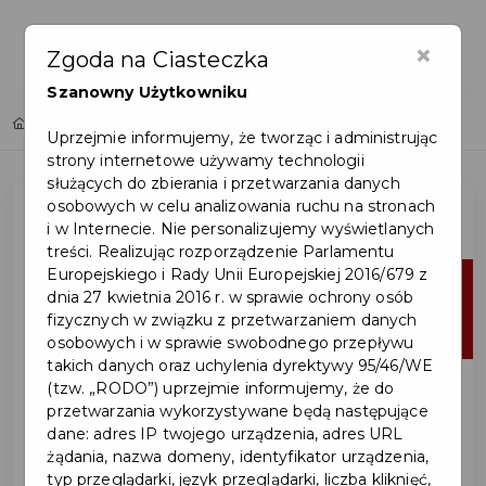
×
Zgoda na Ciasteczka
Szanowny Użytkowniku
Home
Lista aktualności
Uprzejmie informujemy, że tworząc i administrując
strony internetowe używamy technologii
służących do zbierania i przetwarzania danych
osobowych w celu analizowania ruchu na stronach
i w Internecie. Nie personalizujemy wyświetlanych
treści. Realizując rozporządzenie Parlamentu
Europejskiego i Rady Unii Europejskiej 2016/679 z
29
dnia 27 kwietnia 2016 r. w sprawie ochrony osób
fizycznych w związku z przetwarzaniem danych
lip
osobowych i w sprawie swobodnego przepływu
takich danych oraz uchylenia dyrektywy 95/46/WE
(tzw. „RODO”) uprzejmie informujemy, że do
przetwarzania wykorzystywane będą następujące
dane: adres IP twojego urządzenia, adres URL
żądania, nazwa domeny, identyfikator urządzenia,
typ przeglądarki, język przeglądarki, liczba kliknięć,