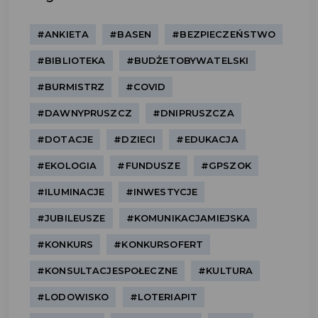
#ANKIETA
#BASEN
#BEZPIECZEŃSTWO
#BIBLIOTEKA
#BUDŻETOBYWATELSKI
#BURMISTRZ
#COVID
#DAWNYPRUSZCZ
#DNIPRUSZCZA
#DOTACJE
#DZIECI
#EDUKACJA
#EKOLOGIA
#FUNDUSZE
#GPSZOK
#ILUMINACJE
#INWESTYCJE
#JUBILEUSZE
#KOMUNIKACJAMIEJSKA
#KONKURS
#KONKURSOFERT
#KONSULTACJESPOŁECZNE
#KULTURA
#LODOWISKO
#LOTERIAPIT