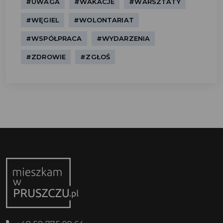
#UWAGA
#WAKACJE
#WARSZTATY
#WĘGIEL
#WOLONTARIAT
#WSPÓŁPRACA
#WYDARZENIA
#ZDROWIE
#ZGŁOŚ