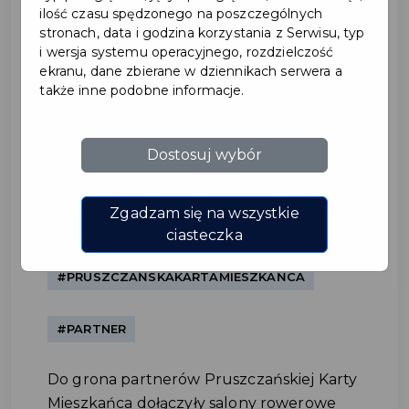
ilość czasu spędzonego na poszczególnych
stronach, data i godzina korzystania z Serwisu, typ
i wersja systemu operacyjnego, rozdzielczość
ekranu, dane zbierane w dziennikach serwera a
także inne podobne informacje.
Dostosuj wybór
KROSS S.A. – nowy partner
Pruszczańskiej Karty
Zgadzam się na wszystkie
Mieszkańca
ciasteczka
#PRUSZCZAŃSKAKARTAMIESZKAŃCA
#PARTNER
Do grona partnerów Pruszczańskiej Karty
Mieszkańca dołączyły salony rowerowe