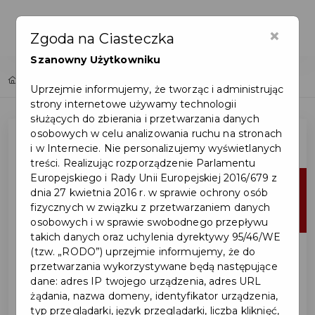
×
Zgoda na Ciasteczka
Szanowny Użytkowniku
Home
Lista aktualności
Uprzejmie informujemy, że tworząc i administrując
strony internetowe używamy technologii
służących do zbierania i przetwarzania danych
osobowych w celu analizowania ruchu na stronach
i w Internecie. Nie personalizujemy wyświetlanych
treści. Realizując rozporządzenie Parlamentu
Europejskiego i Rady Unii Europejskiej 2016/679 z
29
dnia 27 kwietnia 2016 r. w sprawie ochrony osób
fizycznych w związku z przetwarzaniem danych
lip
osobowych i w sprawie swobodnego przepływu
takich danych oraz uchylenia dyrektywy 95/46/WE
(tzw. „RODO”) uprzejmie informujemy, że do
przetwarzania wykorzystywane będą następujące
dane: adres IP twojego urządzenia, adres URL
żądania, nazwa domeny, identyfikator urządzenia,
typ przeglądarki, język przeglądarki, liczba kliknięć,