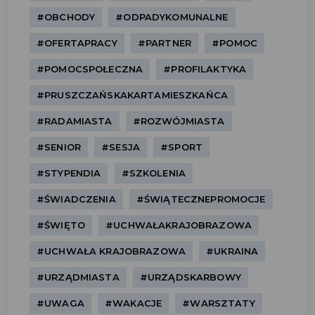
#OBCHODY
#ODPADYKOMUNALNE
#OFERTAPRACY
#PARTNER
#POMOC
#POMOCSPOŁECZNA
#PROFILAKTYKA
#PRUSZCZAŃSKAKARTAMIESZKAŃCA
#RADAMIASTA
#ROZWÓJMIASTA
#SENIOR
#SESJA
#SPORT
#STYPENDIA
#SZKOLENIA
#ŚWIADCZENIA
#ŚWIĄTECZNEPROMOCJE
#ŚWIĘTO
#UCHWAŁAKRAJOBRAZOWA
#UCHWAŁA KRAJOBRAZOWA
#UKRAINA
#URZĄDMIASTA
#URZĄDSKARBOWY
#UWAGA
#WAKACJE
#WARSZTATY