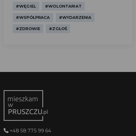
#WĘGIEL
#WOLONTARIAT
#WSPÓŁPRACA
#WYDARZENIA
#ZDROWIE
#ZGŁOŚ
+48 58 775 99 64