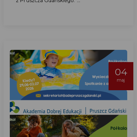
z Pruszcza Gdańskiego. ...
04
maj