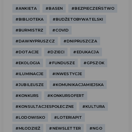
#ANKIETA
#BASEN
#BEZPIECZEŃSTWO
#BIBLIOTEKA
#BUDŻETOBYWATELSKI
#BURMISTRZ
#COVID
#DAWNYPRUSZCZ
#DNIPRUSZCZA
#DOTACJE
#DZIECI
#EDUKACJA
#EKOLOGIA
#FUNDUSZE
#GPSZOK
#ILUMINACJE
#INWESTYCJE
#JUBILEUSZE
#KOMUNIKACJAMIEJSKA
#KONKURS
#KONKURSOFERT
#KONSULTACJESPOŁECZNE
#KULTURA
#LODOWISKO
#LOTERIAPIT
#MŁODZIEŻ
#NEWSLETTER
#NGO