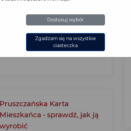
#PARTNER
Dostosuj wybór
Do grona partnerów Pruszczańskiej Karty
Mieszkańca dołączyły salony rowerowe
KROSS z województwa pomorskiego. ...
Zgadzam się na wszystkie
ciasteczka
CZYTAJ WIĘCEJ
Pruszczańska Karta
Mieszkańca - sprawdź, jak ją
wyrobić