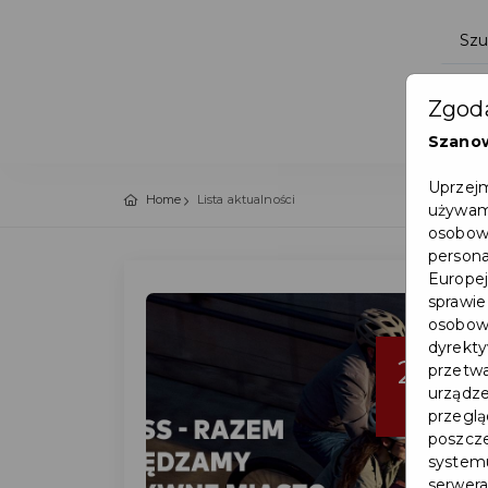
Zgoda
Szano
Uprzejm
Home
Lista aktualności
używamy
osobowy
persona
Europej
sprawie
osobowy
dyrekty
29
przetwa
urządze
lip
przegląd
poszcze
systemu
serwera