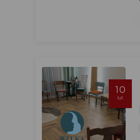
10
lut