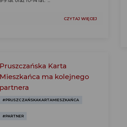
6-9 lat oraz 10-14 lat. ...
CZYTAJ WIĘCEJ
Pruszczańska Karta
Mieszkańca ma kolejnego
partnera
#PRUSZCZAŃSKAKARTAMIESZKAŃCA
#PARTNER