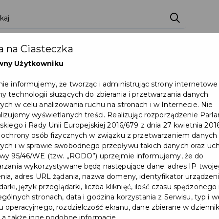
 na Ciasteczka
wny Użytkowniku
ie informujemy, że tworząc i administrując strony internetowe
 technologii służących do zbierania i przetwarzania danych
ch w celu analizowania ruchu na stronach i w Internecie. Nie
lizujemy wyświetlanych treści. Realizując rozporządzenie Par
skiego i Rady Unii Europejskiej 2016/679 z dnia 27 kwietnia 2016
 ochrony osób fizycznych w związku z przetwarzaniem danych
KROSS S.A. – nowy partner
ch i w sprawie swobodnego przepływu takich danych oraz uch
wy 95/46/WE (tzw. „RODO”) uprzejmie informujemy, że do
Pruszczańskiej Karty
rzania wykorzystywane będą następujące dane: adres IP twoj
Mieszkańca
nia, adres URL żądania, nazwa domeny, identyfikator urządzeni
arki, język przeglądarki, liczba kliknięć, ilość czasu spędzonego
gólnych stronach, data i godzina korzystania z Serwisu, typ i w
#PRUSZCZAŃSKAKARTAMIESZKAŃCA
 operacyjnego, rozdzielczość ekranu, dane zbierane w dzienni
 a także inne podobne informacje.