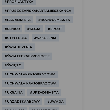
#PROFILAKTYKA
#PRUSZCZAŃSKAKARTAMIESZKAŃCA
#RADAMIASTA
#ROZWÓJMIASTA
#SENIOR
#SESJA
#SPORT
#STYPENDIA
#SZKOLENIA
#ŚWIADCZENIA
#ŚWIĄTECZNEPROMOCJE
#ŚWIĘTO
#UCHWAŁAKRAJOBRAZOWA
#UCHWAŁA KRAJOBRAZOWA
#UKRAINA
#URZĄDMIASTA
#URZĄDSKARBOWY
#UWAGA