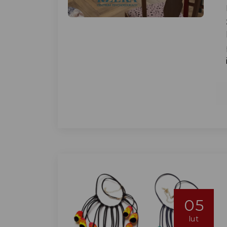
05
lut