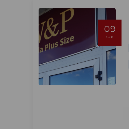
09
cze