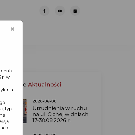
×
lamentu
 r. w
Ostatnie
Aktualności
ylenia
2026-08-06
ego
Utrudnienia w ruchu
a, typ
na ul. Cichej w dniach
 na
17-30.08.2026 r.
ersja
kach