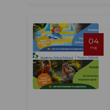
04
maj