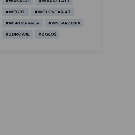
#WAKACJE
#WARSZTATY
#WĘGIEL
#WOLONTARIAT
#WSPÓŁPRACA
#WYDARZENIA
#ZDROWIE
#ZGŁOŚ