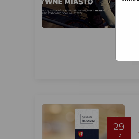
29
lip