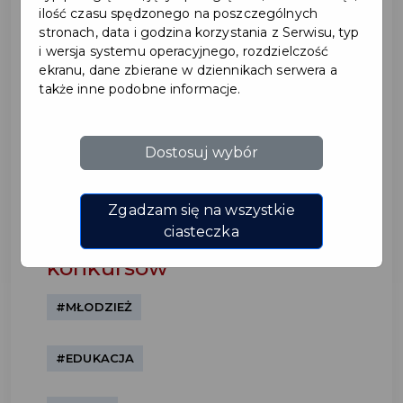
ilość czasu spędzonego na poszczególnych
stronach, data i godzina korzystania z Serwisu, typ
i wersja systemu operacyjnego, rozdzielczość
ekranu, dane zbierane w dziennikach serwera a
także inne podobne informacje.
Dostosuj wybór
Poznaliśmy
najzdolniejszych uczniów
Zgadzam się na wszystkie
oraz laureatów miejskich
ciasteczka
konkursów
#MŁODZIEŻ
#EDUKACJA