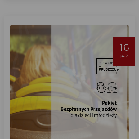
16
paź