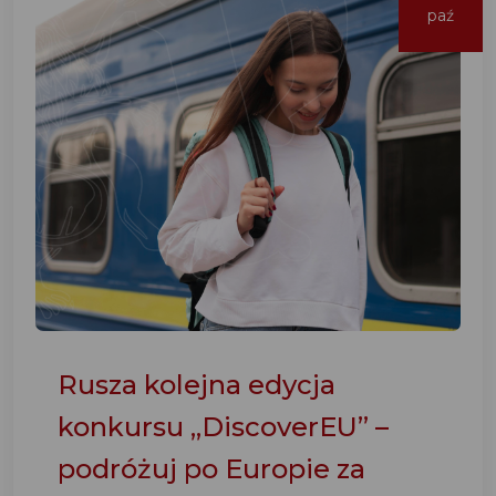
paź
Rusza kolejna edycja
konkursu „DiscoverEU” –
podróżuj po Europie za