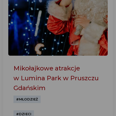
Mikołajkowe atrakcje
w Lumina Park w Pruszczu
Gdańskim
#MŁODZIEŻ
#DZIECI