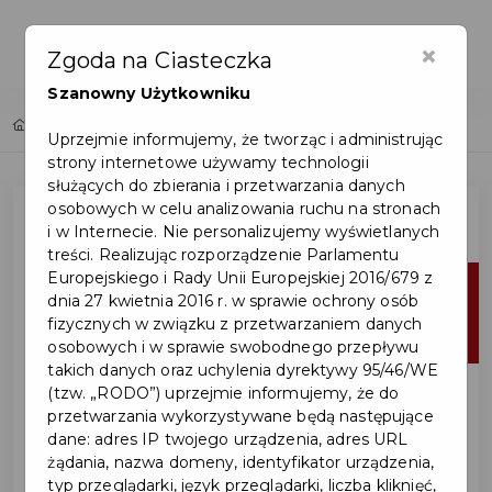
×
Zgoda na Ciasteczka
Szanowny Użytkowniku
Home
Lista aktualności
Uprzejmie informujemy, że tworząc i administrując
strony internetowe używamy technologii
służących do zbierania i przetwarzania danych
osobowych w celu analizowania ruchu na stronach
i w Internecie. Nie personalizujemy wyświetlanych
treści. Realizując rozporządzenie Parlamentu
Europejskiego i Rady Unii Europejskiej 2016/679 z
12
dnia 27 kwietnia 2016 r. w sprawie ochrony osób
fizycznych w związku z przetwarzaniem danych
cze
osobowych i w sprawie swobodnego przepływu
takich danych oraz uchylenia dyrektywy 95/46/WE
(tzw. „RODO”) uprzejmie informujemy, że do
przetwarzania wykorzystywane będą następujące
dane: adres IP twojego urządzenia, adres URL
żądania, nazwa domeny, identyfikator urządzenia,
typ przeglądarki, język przeglądarki, liczba kliknięć,