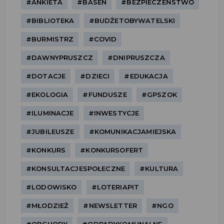
#ANKIETA
#BASEN
#BEZPIECZEŃSTWO
#BIBLIOTEKA
#BUDŻETOBYWATELSKI
#BURMISTRZ
#COVID
#DAWNYPRUSZCZ
#DNIPRUSZCZA
#DOTACJE
#DZIECI
#EDUKACJA
#EKOLOGIA
#FUNDUSZE
#GPSZOK
#ILUMINACJE
#INWESTYCJE
#JUBILEUSZE
#KOMUNIKACJAMIEJSKA
#KONKURS
#KONKURSOFERT
#KONSULTACJESPOŁECZNE
#KULTURA
#LODOWISKO
#LOTERIAPIT
#MŁODZIEŻ
#NEWSLETTER
#NGO