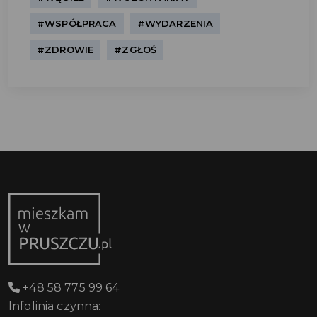
#WSPÓŁPRACA
#WYDARZENIA
#ZDROWIE
#ZGŁOŚ
+48 58 775 99 64
Infolinia czynna: