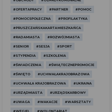
#OBCHODY
#ODPADYKOMUNALNE
#OFERTAPRACY
#PARTNER
#POMOC
#POMOCSPOŁECZNA
#PROFILAKTYKA
#PRUSZCZAŃSKAKARTAMIESZKAŃCA
#RADAMIASTA
#ROZWÓJMIASTA
#SENIOR
#SESJA
#SPORT
#STYPENDIA
#SZKOLENIA
#ŚWIADCZENIA
#ŚWIĄTECZNEPROMOCJE
#ŚWIĘTO
#UCHWAŁAKRAJOBRAZOWA
#UCHWAŁA KRAJOBRAZOWA
#UKRAINA
#URZĄDMIASTA
#URZĄDSKARBOWY
#UWAGA
#WAKACJE
#WARSZTATY
#WĘGIEL
#WOLONTARIAT