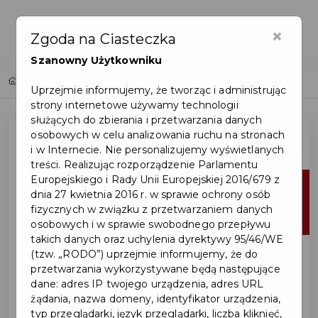
×
Zgoda na Ciasteczka
Szanowny Użytkowniku
Home
Lista aktualności
Uprzejmie informujemy, że tworząc i administrując
strony internetowe używamy technologii
służących do zbierania i przetwarzania danych
osobowych w celu analizowania ruchu na stronach
i w Internecie. Nie personalizujemy wyświetlanych
treści. Realizując rozporządzenie Parlamentu
Europejskiego i Rady Unii Europejskiej 2016/679 z
18
dnia 27 kwietnia 2016 r. w sprawie ochrony osób
fizycznych w związku z przetwarzaniem danych
sie
osobowych i w sprawie swobodnego przepływu
takich danych oraz uchylenia dyrektywy 95/46/WE
(tzw. „RODO”) uprzejmie informujemy, że do
przetwarzania wykorzystywane będą następujące
dane: adres IP twojego urządzenia, adres URL
żądania, nazwa domeny, identyfikator urządzenia,
typ przeglądarki, język przeglądarki, liczba kliknięć,