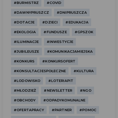
#BURMISTRZ
#COVID
#DAWNYPRUSZCZ
#DNIPRUSZCZA
#DOTACJE
#DZIECI
#EDUKACJA
#EKOLOGIA
#FUNDUSZE
#GPSZOK
#ILUMINACJE
#INWESTYCJE
#JUBILEUSZE
#KOMUNIKACJAMIEJSKA
#KONKURS
#KONKURSOFERT
#KONSULTACJESPOŁECZNE
#KULTURA
#LODOWISKO
#LOTERIAPIT
#MŁODZIEŻ
#NEWSLETTER
#NGO
#OBCHODY
#ODPADYKOMUNALNE
#OFERTAPRACY
#PARTNER
#POMOC