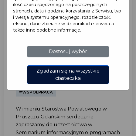
ilość czasu spędzonego na poszczególnych
stronach, data i godzina korzystania z Serwisu, typ
i wersja systemu operacyjnego, rozdzielczość
ekranu, dane zbierane w dziennikach serwera a
także inne podobne informacje.
Dostosuj wybór
Seminarium informacyjne o
programach
Zgadzam się na wszystkie
międzynarodowych
ciasteczka
#WSPÓŁPRACA
W imieniu Starostwa Powiatowego w
Pruszczu Gdańskim serdecznie
zapraszamy do uczestnictwa w
Seminarium informacyjnym o programach