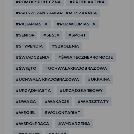
#POMOCSPOŁECZNA
#PROFILAKTYKA
#PRUSZCZAŃSKAKARTAMIESZKAŃCA
#RADAMIASTA
#ROZWÓJMIASTA
#SENIOR
#SESJA
#SPORT
#STYPENDIA
#SZKOLENIA
#ŚWIADCZENIA
#ŚWIĄTECZNEPROMOCJE
#ŚWIĘTO
#UCHWAŁAKRAJOBRAZOWA
#UCHWAŁA KRAJOBRAZOWA
#UKRAINA
#URZĄDMIASTA
#URZĄDSKARBOWY
#UWAGA
#WAKACJE
#WARSZTATY
#WĘGIEL
#WOLONTARIAT
#WSPÓŁPRACA
#WYDARZENIA