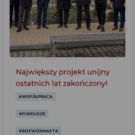
Największy projekt unijny
ostatnich lat zakończony!
#WSPÓŁPRACA
#FUNDUSZE
#ROZWÓJMIASTA