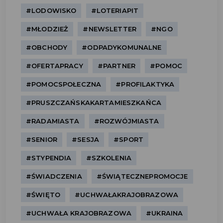
#LODOWISKO
#LOTERIAPIT
#MŁODZIEŻ
#NEWSLETTER
#NGO
#OBCHODY
#ODPADYKOMUNALNE
#OFERTAPRACY
#PARTNER
#POMOC
#POMOCSPOŁECZNA
#PROFILAKTYKA
#PRUSZCZAŃSKAKARTAMIESZKAŃCA
#RADAMIASTA
#ROZWÓJMIASTA
#SENIOR
#SESJA
#SPORT
#STYPENDIA
#SZKOLENIA
#ŚWIADCZENIA
#ŚWIĄTECZNEPROMOCJE
#ŚWIĘTO
#UCHWAŁAKRAJOBRAZOWA
#UCHWAŁA KRAJOBRAZOWA
#UKRAINA