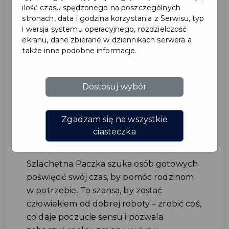
ilość czasu spędzonego na poszczególnych
stronach, data i godzina korzystania z Serwisu, typ
i wersja systemu operacyjnego, rozdzielczość
ekranu, dane zbierane w dziennikach serwera a
także inne podobne informacje.
Dostosuj wybór
Szlachetna Paczka szuka
lokalnych wolontariuszy
Zgadzam się na wszystkie
ciasteczka
#POMOC
Szlachetna Paczka szuka osób gotowych
poświęcić swój czas, by pomóc rodzinom
w potrzebie. To szansa, by zostać
człowiekiem od dobrej roboty – zrobić coś,
co daje poczucie sensu i pozwala