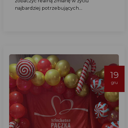
zobaczyć realną zmianę w życiu
najbardziej potrzebujących....
19
gru