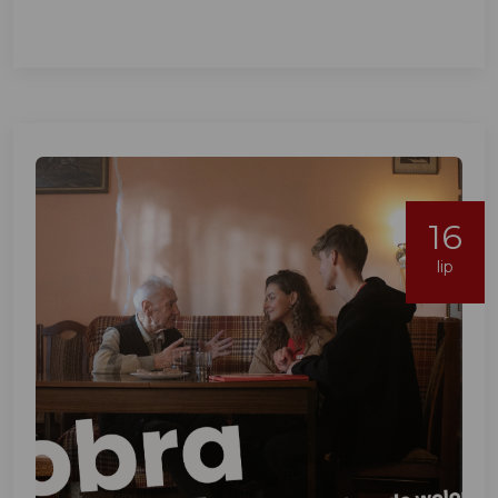
16
lip