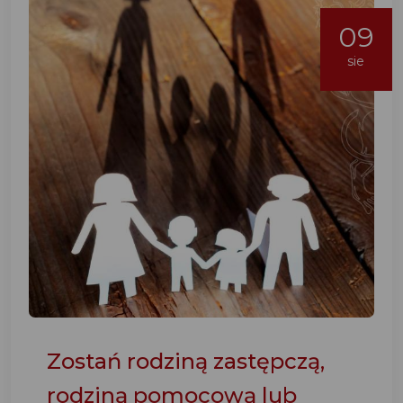
09
sie
Zostań rodziną zastępczą,
rodziną pomocową lub