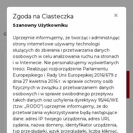
×
Zgoda na Ciasteczka
Szanowny Użytkowniku
Home
Lista aktualności
Uprzejmie informujemy, że tworząc i administrując
strony internetowe używamy technologii
służących do zbierania i przetwarzania danych
osobowych w celu analizowania ruchu na stronach
i w Internecie. Nie personalizujemy wyświetlanych
treści. Realizując rozporządzenie Parlamentu
Europejskiego i Rady Unii Europejskiej 2016/679 z
28
dnia 27 kwietnia 2016 r. w sprawie ochrony osób
fizycznych w związku z przetwarzaniem danych
lip
osobowych i w sprawie swobodnego przepływu
takich danych oraz uchylenia dyrektywy 95/46/WE
(tzw. „RODO”) uprzejmie informujemy, że do
przetwarzania wykorzystywane będą następujące
dane: adres IP twojego urządzenia, adres URL
żądania, nazwa domeny, identyfikator urządzenia,
typ przeglądarki, język przeglądarki, liczba kliknięć,