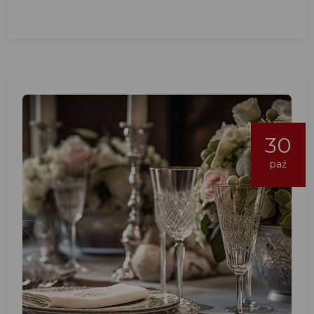
30
paź