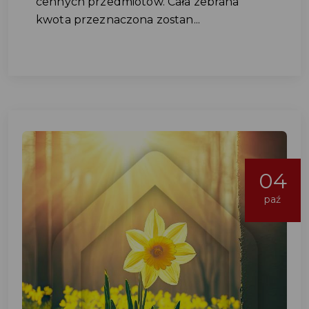
cennych przedmiotów. Cała zebrana
kwota przeznaczona zostan...
04
paź