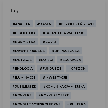
Tagi
#ANKIETA
#BASEN
#BEZPIECZEŃSTWO
#BIBLIOTEKA
#BUDŻETOBYWATELSKI
#BURMISTRZ
#COVID
#DAWNYPRUSZCZ
#DNIPRUSZCZA
#DOTACJE
#DZIECI
#EDUKACJA
#EKOLOGIA
#FUNDUSZE
#GPSZOK
#ILUMINACJE
#INWESTYCJE
#JUBILEUSZE
#KOMUNIKACJAMIEJSKA
#KONKURS
#KONKURSOFERT
#KONSULTACJESPOŁECZNE
#KULTURA