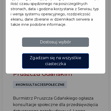
ilość czasu spędzonego na poszczególnych
stronach, data i godzina korzystania z Serwisu, typ
i wersja systemu operacyjnego, rozdzielczość
ekranu, dane zbierane w dziennikach serwera a
także inne podobne informacje.
Dostosuj wybór
Konsultacje społeczne dot.
przebudowy ul. Leona
Zgadzam się na wszystkie
Wyczółkowskiego w
ciasteczka
Pruszczu Gdańskim
#KONSULTACJESPOŁECZNE
Burmistrz Pruszcza Gdańskiego ogłasza
konsultacje społeczne dla przedsięwzięcia