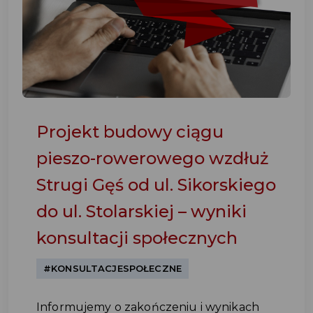
Projekt budowy ciągu
pieszo-rowerowego wzdłuż
Strugi Gęś od ul. Sikorskiego
do ul. Stolarskiej – wyniki
konsultacji społecznych
#KONSULTACJESPOŁECZNE
Informujemy o zakończeniu i wynikach