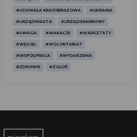
#UCHWAŁA KRAJOBRAZOWA
#UKRAINA
#URZĄDMIASTA
#URZĄDSKARBOWY
#UWAGA
#WAKACJE
#WARSZTATY
#WĘGIEL
#WOLONTARIAT
#WSPÓŁPRACA
#WYDARZENIA
#ZDROWIE
#ZGŁOŚ