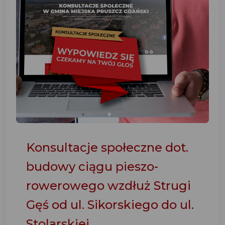
Konsultacje społeczne dot.
budowy ciągu pieszo-
rowerowego wzdłuż Strugi
Gęś od ul. Sikorskiego do ul.
Stolarskiej