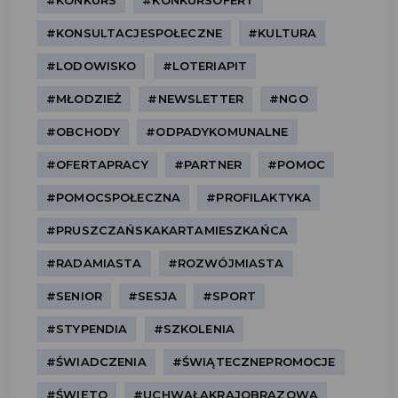
#KONKURS
#KONKURSOFERT
#KONSULTACJESPOŁECZNE
#KULTURA
#LODOWISKO
#LOTERIAPIT
#MŁODZIEŻ
#NEWSLETTER
#NGO
#OBCHODY
#ODPADYKOMUNALNE
#OFERTAPRACY
#PARTNER
#POMOC
#POMOCSPOŁECZNA
#PROFILAKTYKA
#PRUSZCZAŃSKAKARTAMIESZKAŃCA
#RADAMIASTA
#ROZWÓJMIASTA
#SENIOR
#SESJA
#SPORT
#STYPENDIA
#SZKOLENIA
#ŚWIADCZENIA
#ŚWIĄTECZNEPROMOCJE
#ŚWIĘTO
#UCHWAŁAKRAJOBRAZOWA