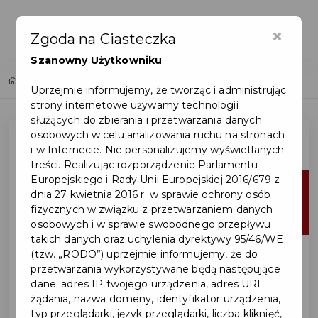
×
Zgoda na Ciasteczka
Szanowny Użytkowniku
Home
Lista aktualności
Uprzejmie informujemy, że tworząc i administrując
strony internetowe używamy technologii
służących do zbierania i przetwarzania danych
osobowych w celu analizowania ruchu na stronach
i w Internecie. Nie personalizujemy wyświetlanych
treści. Realizując rozporządzenie Parlamentu
Europejskiego i Rady Unii Europejskiej 2016/679 z
14
dnia 27 kwietnia 2016 r. w sprawie ochrony osób
fizycznych w związku z przetwarzaniem danych
kwi
osobowych i w sprawie swobodnego przepływu
takich danych oraz uchylenia dyrektywy 95/46/WE
(tzw. „RODO”) uprzejmie informujemy, że do
przetwarzania wykorzystywane będą następujące
dane: adres IP twojego urządzenia, adres URL
żądania, nazwa domeny, identyfikator urządzenia,
typ przeglądarki, język przeglądarki, liczba kliknięć,