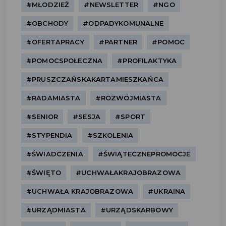
#MŁODZIEŻ
#NEWSLETTER
#NGO
#OBCHODY
#ODPADYKOMUNALNE
#OFERTAPRACY
#PARTNER
#POMOC
#POMOCSPOŁECZNA
#PROFILAKTYKA
#PRUSZCZAŃSKAKARTAMIESZKAŃCA
#RADAMIASTA
#ROZWÓJMIASTA
#SENIOR
#SESJA
#SPORT
#STYPENDIA
#SZKOLENIA
#ŚWIADCZENIA
#ŚWIĄTECZNEPROMOCJE
#ŚWIĘTO
#UCHWAŁAKRAJOBRAZOWA
#UCHWAŁA KRAJOBRAZOWA
#UKRAINA
#URZĄDMIASTA
#URZĄDSKARBOWY