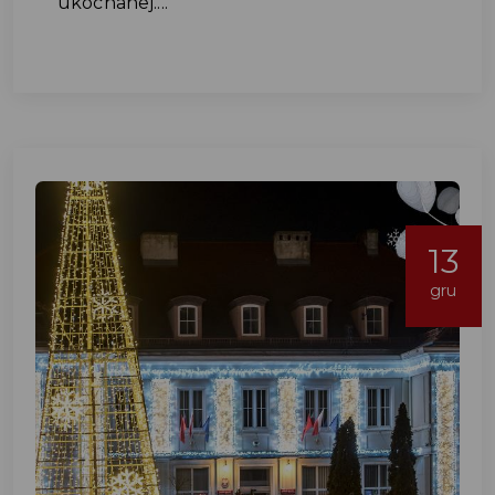
ukochanej....
13
gru