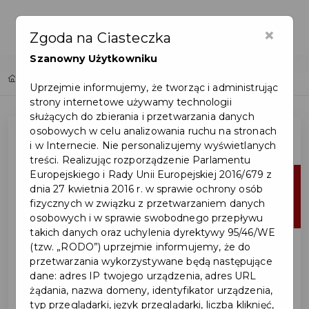
×
Zgoda na Ciasteczka
Szanowny Użytkowniku
Home
Lista aktualności
Uprzejmie informujemy, że tworząc i administrując
strony internetowe używamy technologii
służących do zbierania i przetwarzania danych
osobowych w celu analizowania ruchu na stronach
i w Internecie. Nie personalizujemy wyświetlanych
treści. Realizując rozporządzenie Parlamentu
Europejskiego i Rady Unii Europejskiej 2016/679 z
24
dnia 27 kwietnia 2016 r. w sprawie ochrony osób
fizycznych w związku z przetwarzaniem danych
sty
osobowych i w sprawie swobodnego przepływu
takich danych oraz uchylenia dyrektywy 95/46/WE
(tzw. „RODO”) uprzejmie informujemy, że do
przetwarzania wykorzystywane będą następujące
dane: adres IP twojego urządzenia, adres URL
żądania, nazwa domeny, identyfikator urządzenia,
typ przeglądarki, język przeglądarki, liczba kliknięć,