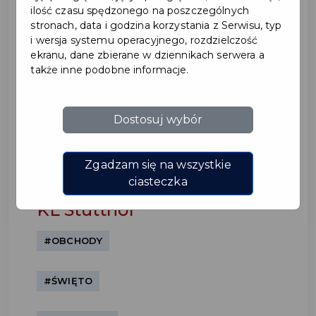
ilość czasu spędzonego na poszczególnych
stronach, data i godzina korzystania z Serwisu, typ
i wersja systemu operacyjnego, rozdzielczość
ekranu, dane zbierane w dziennikach serwera a
także inne podobne informacje.
Dostosuj wybór
Obchody 78. rocznicy
Marszu Śmierci więźniów
Zgadzam się na wszystkie
Obozu Koncentracyjnego
ciasteczka
KL Stutthof
#OBCHODY
#ŚWIĘTO