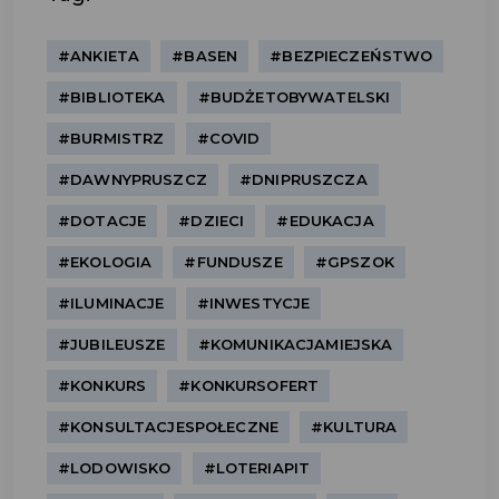
#ANKIETA
#BASEN
#BEZPIECZEŃSTWO
#BIBLIOTEKA
#BUDŻETOBYWATELSKI
#BURMISTRZ
#COVID
#DAWNYPRUSZCZ
#DNIPRUSZCZA
#DOTACJE
#DZIECI
#EDUKACJA
#EKOLOGIA
#FUNDUSZE
#GPSZOK
#ILUMINACJE
#INWESTYCJE
#JUBILEUSZE
#KOMUNIKACJAMIEJSKA
#KONKURS
#KONKURSOFERT
#KONSULTACJESPOŁECZNE
#KULTURA
#LODOWISKO
#LOTERIAPIT