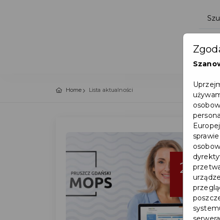
Zgoda
Szano
Uprzejm
Home
Lista aktualności
używamy
osobowy
persona
Europej
sprawie
osobowy
dyrekty
27
przetwa
urządze
cze
przegląd
poszcze
systemu
serwera