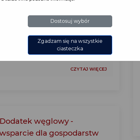
Miejski Ośrodek Pomocy Społecznej w
Dostosuj wybór
Pruszczu Gdańskim przypomina, że od 1
lipca 2025 r. rozpoczyna się nabór
wniosków na nowy okres świadczeniowy
Zgadzam się na wszystkie
ciasteczka
2025/2026....
CZYTAJ WIĘCEJ
Dodatek węglowy -
wsparcie dla gospodarstw