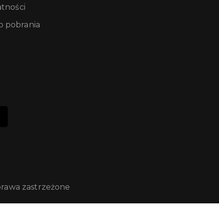
atności
 pobrania
prawa zastrzeżone