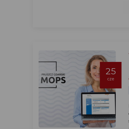
25
cze