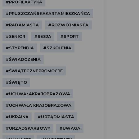
#PROFILAKTYKA
#PRUSZCZAŃSKAKARTAMIESZKAŃCA
#RADAMIASTA
#ROZWÓJMIASTA
#SENIOR
#SESJA
#SPORT
#STYPENDIA
#SZKOLENIA
#ŚWIADCZENIA
#ŚWIĄTECZNEPROMOCJE
#ŚWIĘTO
#UCHWAŁAKRAJOBRAZOWA
#UCHWAŁA KRAJOBRAZOWA
#UKRAINA
#URZĄDMIASTA
#URZĄDSKARBOWY
#UWAGA