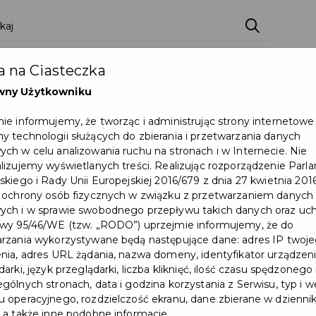
 na Ciasteczka
wny Użytkowniku
ie informujemy, że tworząc i administrując strony internetowe
 technologii służących do zbierania i przetwarzania danych
ch w celu analizowania ruchu na stronach i w Internecie. Nie
lizujemy wyświetlanych treści. Realizując rozporządzenie Par
skiego i Rady Unii Europejskiej 2016/679 z dnia 27 kwietnia 2016
 ochrony osób fizycznych w związku z przetwarzaniem danych
Nowy okres świadczeniowy
ch i w sprawie swobodnego przepływu takich danych oraz uch
wy 95/46/WE (tzw. „RODO”) uprzejmie informujemy, że do
2025/2026 – informacje dla
rzania wykorzystywane będą następujące dane: adres IP twoj
mieszkańców Pruszcza
nia, adres URL żądania, nazwa domeny, identyfikator urządzeni
arki, język przeglądarki, liczba kliknięć, ilość czasu spędzonego
Gdańskiego
gólnych stronach, data i godzina korzystania z Serwisu, typ i w
 operacyjnego, rozdzielczość ekranu, dane zbierane w dzienni
 a także inne podobne informacje.
#ŚWIADCZENIA