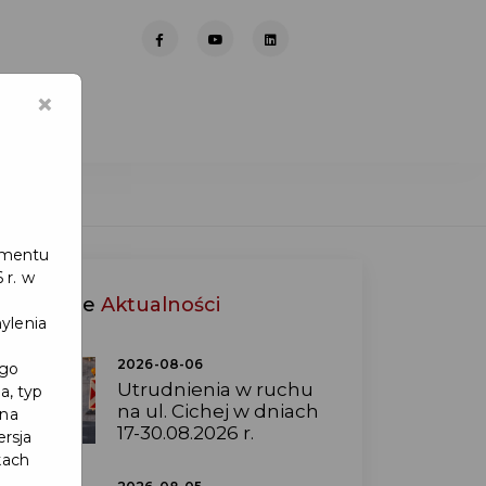
×
lamentu
 r. w
Ostatnie
Aktualności
ylenia
2026-08-06
ego
Utrudnienia w ruchu
a, typ
na ul. Cichej w dniach
 na
17-30.08.2026 r.
ersja
kach