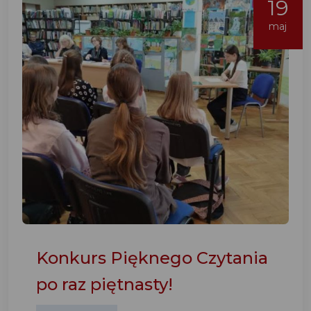
19
maj
Konkurs Pięknego Czytania
po raz piętnasty!