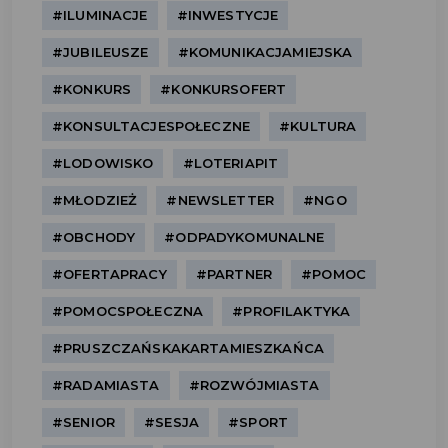
#ILUMINACJE
#INWESTYCJE
#JUBILEUSZE
#KOMUNIKACJAMIEJSKA
#KONKURS
#KONKURSOFERT
#KONSULTACJESPOŁECZNE
#KULTURA
#LODOWISKO
#LOTERIAPIT
#MŁODZIEŻ
#NEWSLETTER
#NGO
#OBCHODY
#ODPADYKOMUNALNE
#OFERTAPRACY
#PARTNER
#POMOC
#POMOCSPOŁECZNA
#PROFILAKTYKA
#PRUSZCZAŃSKAKARTAMIESZKAŃCA
#RADAMIASTA
#ROZWÓJMIASTA
#SENIOR
#SESJA
#SPORT