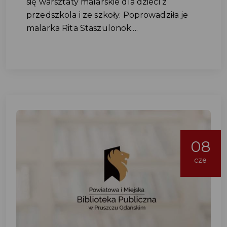
się warsztaty malarskie dla dzieci z
przedszkola i ze szkoły. Poprowadziła je
malarka Rita Staszulonok....
08
cze