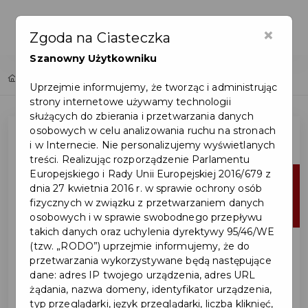
×
Zgoda na Ciasteczka
Szanowny Użytkowniku
Home
Lista aktualności
Uprzejmie informujemy, że tworząc i administrując
strony internetowe używamy technologii
służących do zbierania i przetwarzania danych
osobowych w celu analizowania ruchu na stronach
i w Internecie. Nie personalizujemy wyświetlanych
treści. Realizując rozporządzenie Parlamentu
Europejskiego i Rady Unii Europejskiej 2016/679 z
20
dnia 27 kwietnia 2016 r. w sprawie ochrony osób
fizycznych w związku z przetwarzaniem danych
lip
osobowych i w sprawie swobodnego przepływu
takich danych oraz uchylenia dyrektywy 95/46/WE
(tzw. „RODO”) uprzejmie informujemy, że do
przetwarzania wykorzystywane będą następujące
dane: adres IP twojego urządzenia, adres URL
żądania, nazwa domeny, identyfikator urządzenia,
typ przeglądarki, język przeglądarki, liczba kliknięć,