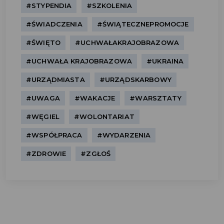
#STYPENDIA
#SZKOLENIA
#ŚWIADCZENIA
#ŚWIĄTECZNEPROMOCJE
#ŚWIĘTO
#UCHWAŁAKRAJOBRAZOWA
#UCHWAŁA KRAJOBRAZOWA
#UKRAINA
#URZĄDMIASTA
#URZĄDSKARBOWY
#UWAGA
#WAKACJE
#WARSZTATY
#WĘGIEL
#WOLONTARIAT
#WSPÓŁPRACA
#WYDARZENIA
#ZDROWIE
#ZGŁOŚ