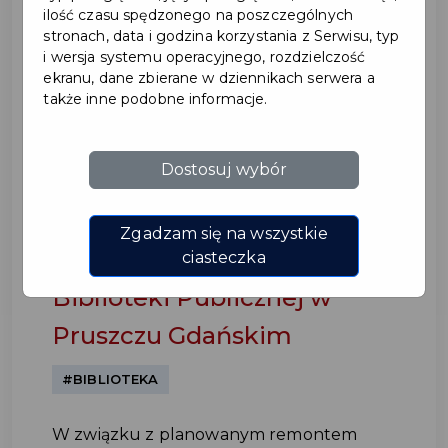
ilość czasu spędzonego na poszczególnych
stronach, data i godzina korzystania z Serwisu, typ
i wersja systemu operacyjnego, rozdzielczość
ekranu, dane zbierane w dziennikach serwera a
także inne podobne informacje.
Dostosuj wybór
Czasowe zamknięcie
głównego wejścia do
Zgadzam się na wszystkie
Powiatowej i Miejskiej
ciasteczka
Biblioteki Publicznej w
Pruszczu Gdańskim
#BIBLIOTEKA
W związku z planowanym remontem