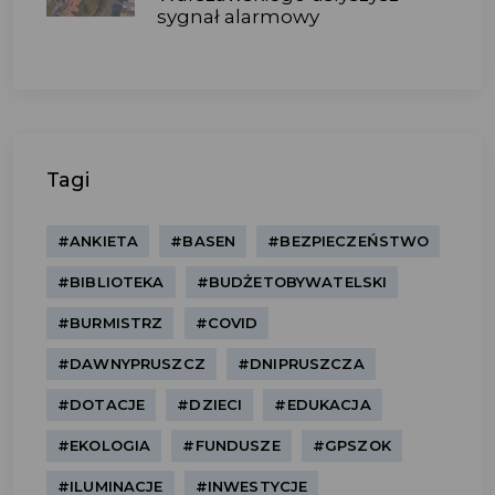
sygnał alarmowy
Tagi
#ANKIETA
#BASEN
#BEZPIECZEŃSTWO
#BIBLIOTEKA
#BUDŻETOBYWATELSKI
#BURMISTRZ
#COVID
#DAWNYPRUSZCZ
#DNIPRUSZCZA
#DOTACJE
#DZIECI
#EDUKACJA
#EKOLOGIA
#FUNDUSZE
#GPSZOK
#ILUMINACJE
#INWESTYCJE