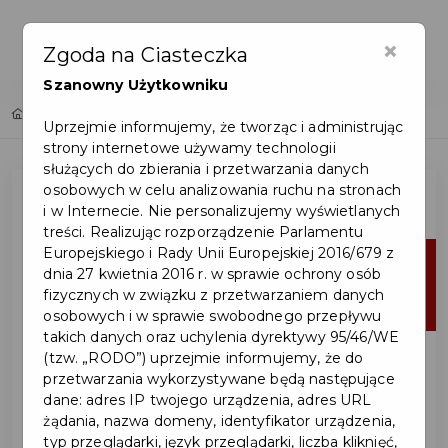
×
Zgoda na Ciasteczka
Szanowny Użytkowniku
Home
Lista aktualności
Uprzejmie informujemy, że tworząc i administrując
strony internetowe używamy technologii
służących do zbierania i przetwarzania danych
osobowych w celu analizowania ruchu na stronach
i w Internecie. Nie personalizujemy wyświetlanych
treści. Realizując rozporządzenie Parlamentu
Europejskiego i Rady Unii Europejskiej 2016/679 z
19
dnia 27 kwietnia 2016 r. w sprawie ochrony osób
fizycznych w związku z przetwarzaniem danych
cze
osobowych i w sprawie swobodnego przepływu
takich danych oraz uchylenia dyrektywy 95/46/WE
(tzw. „RODO”) uprzejmie informujemy, że do
przetwarzania wykorzystywane będą następujące
dane: adres IP twojego urządzenia, adres URL
żądania, nazwa domeny, identyfikator urządzenia,
typ przeglądarki, język przeglądarki, liczba kliknięć,