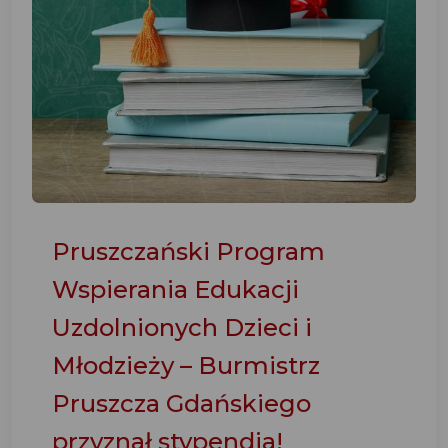
Pruszczański Program
Wspierania Edukacji
Uzdolnionych Dzieci i
Młodzieży – Burmistrz
Pruszcza Gdańskiego
przyznał stypendia!