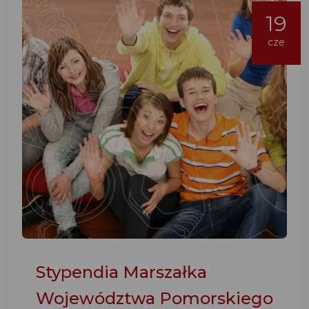
19
cze
Stypendia Marszałka
Województwa Pomorskiego