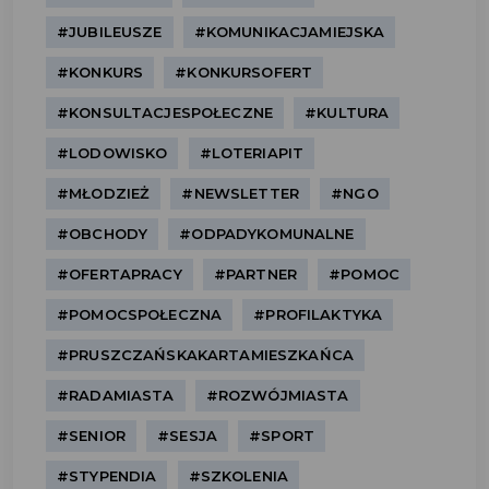
#JUBILEUSZE
#KOMUNIKACJAMIEJSKA
#KONKURS
#KONKURSOFERT
#KONSULTACJESPOŁECZNE
#KULTURA
#LODOWISKO
#LOTERIAPIT
#MŁODZIEŻ
#NEWSLETTER
#NGO
#OBCHODY
#ODPADYKOMUNALNE
#OFERTAPRACY
#PARTNER
#POMOC
#POMOCSPOŁECZNA
#PROFILAKTYKA
#PRUSZCZAŃSKAKARTAMIESZKAŃCA
#RADAMIASTA
#ROZWÓJMIASTA
#SENIOR
#SESJA
#SPORT
#STYPENDIA
#SZKOLENIA