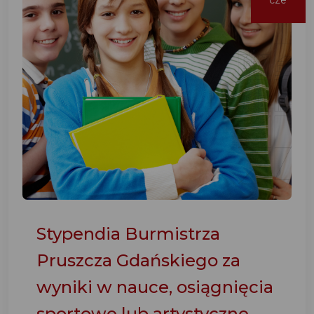
cze
Stypendia Burmistrza
Pruszcza Gdańskiego za
wyniki w nauce, osiągnięcia
sportowe lub artystyczne