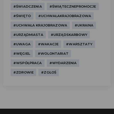
#ŚWIADCZENIA
#ŚWIĄTECZNEPROMOCJE
#ŚWIĘTO
#UCHWAŁAKRAJOBRAZOWA
#UCHWAŁA KRAJOBRAZOWA
#UKRAINA
#URZĄDMIASTA
#URZĄDSKARBOWY
#UWAGA
#WAKACJE
#WARSZTATY
#WĘGIEL
#WOLONTARIAT
#WSPÓŁPRACA
#WYDARZENIA
#ZDROWIE
#ZGŁOŚ