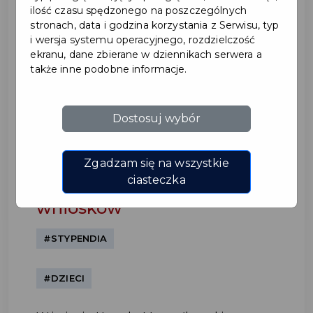
ilość czasu spędzonego na poszczególnych
stronach, data i godzina korzystania z Serwisu, typ
i wersja systemu operacyjnego, rozdzielczość
ekranu, dane zbierane w dziennikach serwera a
także inne podobne informacje.
Dostosuj wybór
Stypendia Marszałka
Województwa Pomorskiego
Zgadzam się na wszystkie
dla uczniów - nabór
ciasteczka
wniosków
#STYPENDIA
#DZIECI