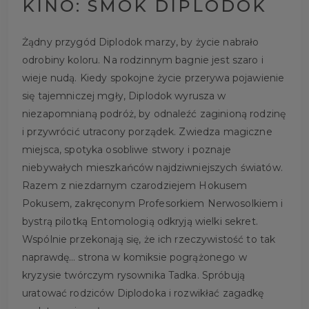
KINO: SMOK DIPLODOK
Żądny przygód Diplodok marzy, by życie nabrało
odrobiny koloru. Na rodzinnym bagnie jest szaro i
wieje nudą. Kiedy spokojne życie przerywa pojawienie
się tajemniczej mgły, Diplodok wyrusza w
niezapomnianą podróż, by odnaleźć zaginioną rodzinę
i przywrócić utracony porządek. Zwiedza magiczne
miejsca, spotyka osobliwe stwory i poznaje
niebywałych mieszkańców najdziwniejszych światów.
Razem z niezdarnym czarodziejem Hokusem
Pokusem, zakręconym Profesorkiem Nerwosolkiem i
bystrą pilotką Entomologią odkryją wielki sekret.
Wspólnie przekonają się, że ich rzeczywistość to tak
naprawdę… strona w komiksie pogrążonego w
kryzysie twórczym rysownika Tadka. Spróbują
uratować rodziców Diplodoka i rozwikłać zagadkę