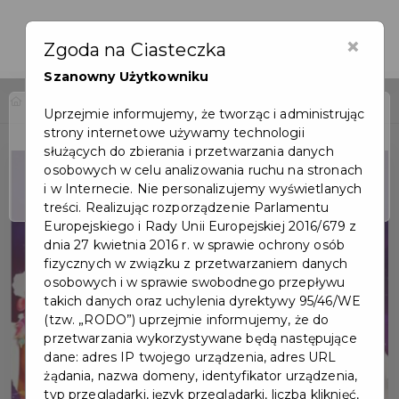
×
Zgoda na Ciasteczka
Szanowny Użytkowniku
Home
Wydarzenia
Kino: Smok Diplodok
Uprzejmie informujemy, że tworząc i administrując
strony internetowe używamy technologii
Wydarzenie już się
służących do zbierania i przetwarzania danych
zakończyło
osobowych w celu analizowania ruchu na stronach
i w Internecie. Nie personalizujemy wyświetlanych
treści. Realizując rozporządzenie Parlamentu
Europejskiego i Rady Unii Europejskiej 2016/679 z
dnia 27 kwietnia 2016 r. w sprawie ochrony osób
fizycznych w związku z przetwarzaniem danych
osobowych i w sprawie swobodnego przepływu
takich danych oraz uchylenia dyrektywy 95/46/WE
(tzw. „RODO”) uprzejmie informujemy, że do
przetwarzania wykorzystywane będą następujące
dane: adres IP twojego urządzenia, adres URL
żądania, nazwa domeny, identyfikator urządzenia,
typ przeglądarki, język przeglądarki, liczba kliknięć,