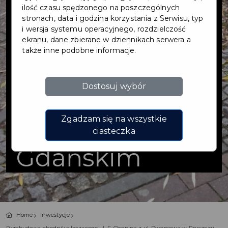
chodnika
ilość czasu spędzonego na poszczególnych
stronach, data i godzina korzystania z Serwisu, typ
i wersja systemu operacyjnego, rozdzielczość
łączącego ul. F.
ekranu, dane zbierane w dziennikach serwera a
także inne podobne informacje.
Chopina z ul.
Dostosuj wybór
Dworcową w
Pruszczu
Zgadzam się na wszystkie
ciasteczka
Gdańskim
Home
Inwestycje