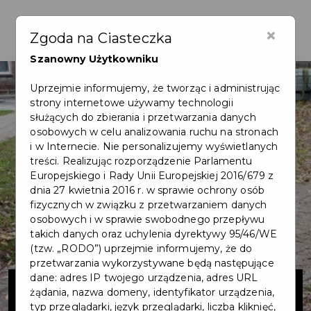
×
Zgoda na Ciasteczka
Szanowny Użytkowniku
Uprzejmie informujemy, że tworząc i administrując
strony internetowe używamy technologii
służących do zbierania i przetwarzania danych
osobowych w celu analizowania ruchu na stronach
i w Internecie. Nie personalizujemy wyświetlanych
treści. Realizując rozporządzenie Parlamentu
Europejskiego i Rady Unii Europejskiej 2016/679 z
dnia 27 kwietnia 2016 r. w sprawie ochrony osób
fizycznych w związku z przetwarzaniem danych
osobowych i w sprawie swobodnego przepływu
takich danych oraz uchylenia dyrektywy 95/46/WE
(tzw. „RODO”) uprzejmie informujemy, że do
przetwarzania wykorzystywane będą następujące
Przebudowa
dane: adres IP twojego urządzenia, adres URL
żądania, nazwa domeny, identyfikator urządzenia,
typ przeglądarki, język przeglądarki, liczba kliknięć,