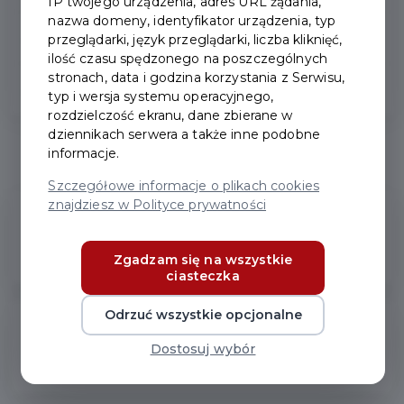
IP twojego urządzenia, adres URL żądania,
nazwa domeny, identyfikator urządzenia, typ
Zakup biletów
przeglądarki, język przeglądarki, liczba kliknięć,
ilość czasu spędzonego na poszczególnych
stronach, data i godzina korzystania z Serwisu,
Zgoda na informacje
typ i wersja systemu operacyjnego,
rozdzielczość ekranu, dane zbierane w
dziennikach serwera a także inne podobne
Pytania ogólne
informacje.
Szczegółowe informacje o plikach cookies
znajdziesz w Polityce prywatności
Co to jest Pruszczańska Karta
Mieszkańca?
Zgadzam się na wszystkie
ciasteczka
Odrzuć wszystkie opcjonalne
Jak mogę wyrobić Pruszczańską
Dostosuj wybór
Kartę Mieszkańca?