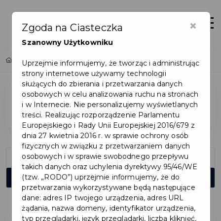
×
Zaloguj
Otwór
Zgoda na Ciasteczka
Szanowny Użytkowniku
Home
Wydarzenia
Uprzejmie informujemy, że tworząc i administrując
strony internetowe używamy technologii
służących do zbierania i przetwarzania danych
osobowych w celu analizowania ruchu na stronach
i w Internecie. Nie personalizujemy wyświetlanych
Filtry
treści. Realizując rozporządzenie Parlamentu
Europejskiego i Rady Unii Europejskiej 2016/679 z
dnia 27 kwietnia 2016 r. w sprawie ochrony osób
fizycznych w związku z przetwarzaniem danych
osobowych i w sprawie swobodnego przepływu
takich danych oraz uchylenia dyrektywy 95/46/WE
(tzw. „RODO”) uprzejmie informujemy, że do
przetwarzania wykorzystywane będą następujące
dane: adres IP twojego urządzenia, adres URL
Liczba wydarzeń spełniających kryteria: 9.
żądania, nazwa domeny, identyfikator urządzenia,
typ przeglądarki, język przeglądarki, liczba kliknięć,