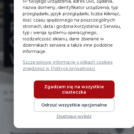
IP twojego urządzenia, adres URL żądania,
terenu ZSO nr 1
nazwa domeny, identyfikator urządzenia, typ
przeglądarki, język przeglądarki, liczba kliknięć,
przy ul.
ilość czasu spędzonego na poszczególnych
stronach, data i godzina korzystania z Serwisu,
typ i wersja systemu operacyjnego,
Obrońców
rozdzielczość ekranu, dane zbierane w
dziennikach serwera a także inne podobne
informacje.
Westerplatte 30
Szczegółowe informacje o plikach cookies
znajdziesz w Polityce prywatności
Zgadzam się na wszystkie
ciasteczka
Home
Inwestycje
Zagospodarowanie terenu ZSO nr 1 przy ul. Obrońców Westerplatte 30
Odrzuć wszystkie opcjonalne
Dostosuj wybór