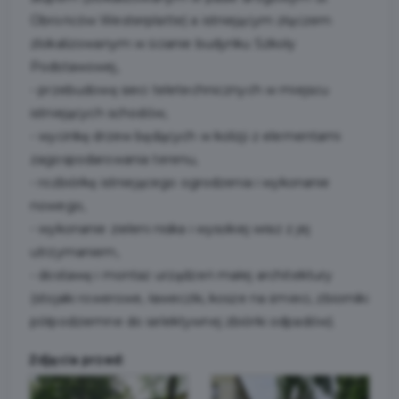
Obrońców Westerplatte) a istniejącym złączem
zlokalizowanym w ścianie budynku Szkoły
Podstawowej,
- przebudowę sieci teletechnicznych w miejscu
istniejących schodów,
- wycinkę drzew będących w kolizji z elementami
zagospodarowania terenu,
- rozbiórkę istniejącego ogrodzenia i wykonanie
nowego,
- wykonanie zieleni niska i wysokiej wraz z jej
utrzymaniem,
- dostawę i montaż urządzeń małej architektury
(stojaki rowerowe, ławeczki, kosze na śmieci, zbiorniki
półpodziemne do selektywnej zbiórki odpadów).
Zdjęcia przed: