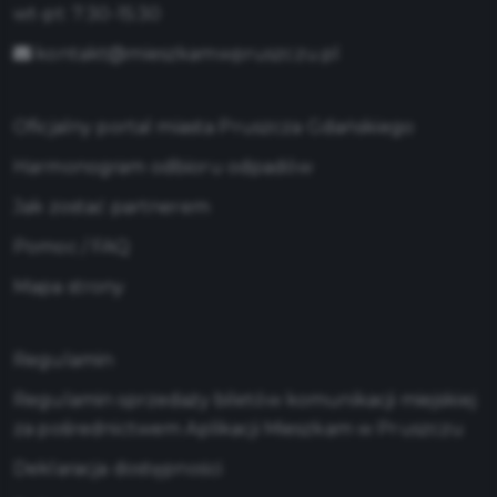
wt-pt: 7:30-15:30
kontakt@mieszkamwpruszczu.pl
Oficjalny portal miasta Pruszcza Gdańskiego
Harmonogram odbioru odpadów
Jak zostać partnerem
Pomoc / FAQ
Mapa strony
Regulamin
Regulamin sprzedaży biletów komunikacji miejskiej
za pośrednictwem Aplikacji Mieszkam w Pruszczu
Deklaracja dostępności