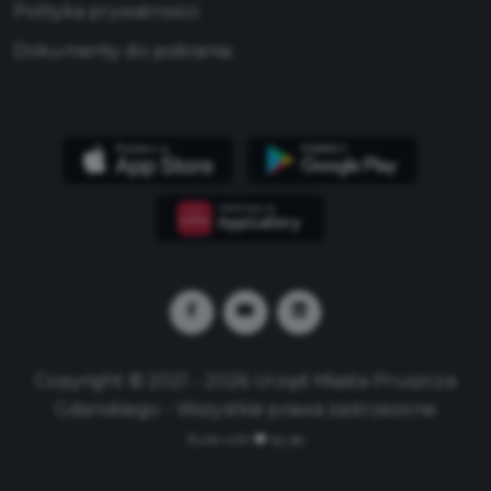
Polityka prywatności
Dokumenty do pobrania
Copyright © 2021 - 2026 Urząd Miasta Pruszcza
Gdańskiego - Wszystkie prawa zastrzeżone
Build with
by qb