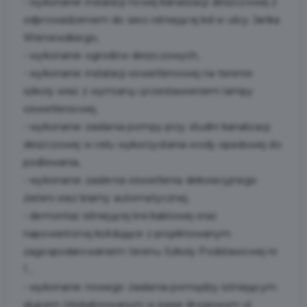
- wykonanie instalacji nowej kanalizacji deszczowej z
odprowadzeniem do sieci istniejącej kd w ulicy Janka
Wiśniewskiego,
- wykonanie ogrodów deszczowych,
- wykonanie instalacji oświetleniowej na terenie
szkoły wraz z wymianą i przestawieniem lampy
oświetleniowej,
- wykonanie zasilania pompy przy studni kanalizacji
deszczowej w celu wykorzystania wody opadowej do
podlewania,
- wykonanie zasilenia oświetlenia dekoracyjnego
zieleni oraz bramy automatycznej,
- demontaż istniejącej linii kablowej oraz
napowietrznej kolidujące z projektowanym
zagospodarowaniem terenu Szkoły Podstawowej nr
1 ,
- wykonanie nowego zasilania pomiędzy istniejącym
słupem (zlokalizowanym w pasie drogowym ul.