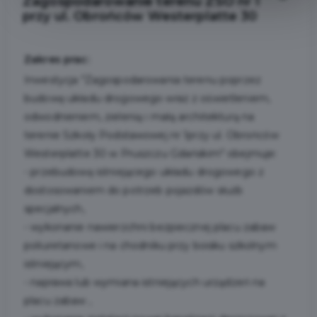
Zagospodarowanie terenu ZSO nr 1
przy ul. Obrońców Westerplatte 30
Zakres prac:
Inwestycja "Zagospodarowania terenu poprzez
budowę układu drogowego wraz z oświetleniem,
odwodnieniem, zielenią i małą architekturą na
terenie Szkoły Podstawowej nr 1przy ul. Obrońców
Westerplatte 30 w Pruszczu Gdańskim" obejmuje:
- przebudowę istniejącego układu drogowego z
dostosowaniem do potrzeb pojazdów służb
specjalnych,
- wykonanie nawierzchni bezpiecznej placu zabaw
poliuretanowe i na chodniku przy boisku szkolnym
istniejącym,
- naprawa lub wymiana istniejących urządzeń na
placu zabaw ,