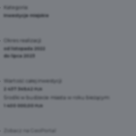
Kategoria:
Inwestycje miejskie
Okres realizacji:
od listopada 2022
do lipca 2023
Wartość całej inwestycji:
2 437 349,42
PLN
Środki w budżecie miasta w roku bieżącym:
1 400 000,00
PLN
Zobacz na GeoPortal