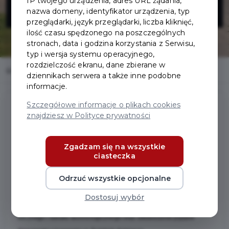
IP twojego urządzenia, adres URL żądania,
Reymonta
nazwa domeny, identyfikator urządzenia, typ
przeglądarki, język przeglądarki, liczba kliknięć,
ilość czasu spędzonego na poszczególnych
stronach, data i godzina korzystania z Serwisu,
typ i wersja systemu operacyjnego,
rozdzielczość ekranu, dane zbierane w
Home
Inwestycje
Przebudowa ul. Reymonta
dziennikach serwera a także inne podobne
informacje.
Szczegółowe informacje o plikach cookies
znajdziesz w Polityce prywatności
Przebudowa ul. Reymonta
Zgadzam się na wszystkie
ciasteczka
Zakres prac:
Przebudowa ul. Reymonta w zakresie rozebrania istniejącej
Odrzuć wszystkie opcjonalne
nawierzchni z płyt drogowych, wykonanie nowej konstrukcji jezdni,
Dostosuj wybór
budowa chodnika, budowa kanalizacji deszczowej, oświetlenia
ulicznego i kanału technologicznego oraz utwardzenie płytami