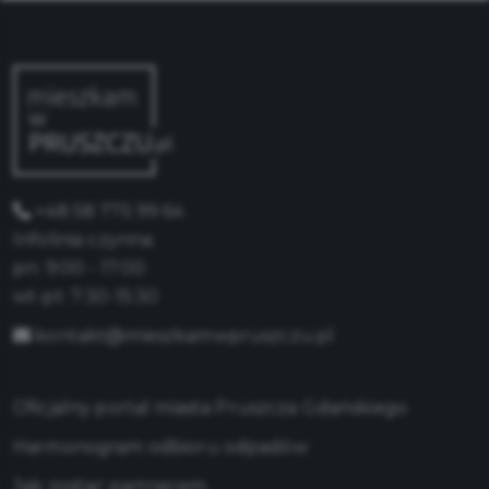
+48 58 775 99 64
Infolinia czynna:
pn: 9:00 - 17:00
wt-pt: 7:30-15:30
kontakt@mieszkamwpruszczu.pl
Oficjalny portal miasta Pruszcza Gdańskiego
Harmonogram odbioru odpadów
Jak zostać partnerem