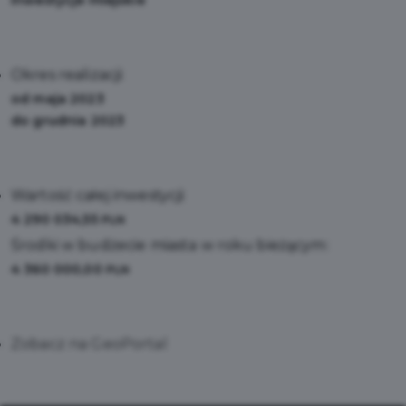
Inwestycje miejskie
Okres realizacji:
od maja 2023
do grudnia 2023
Wartość całej inwestycji:
4 290 034,55
PLN
Środki w budżecie miasta w roku bieżącym:
4 360 000,00
PLN
Zobacz na GeoPortal