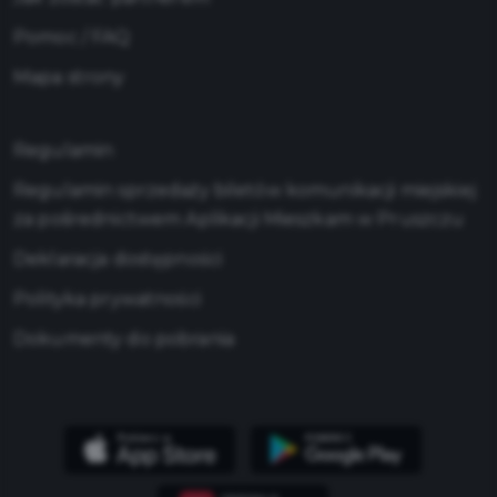
Pomoc / FAQ
Mapa strony
Regulamin
Regulamin sprzedaży biletów komunikacji miejskiej
za pośrednictwem Aplikacji Mieszkam w Pruszczu
Deklaracja dostępności
Polityka prywatności
Dokumenty do pobrania