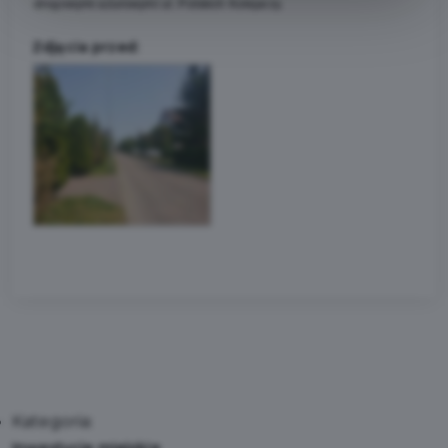
drogowymi ażurowymi ul. Polskich Kolejarzy.
Zdjęcia przed:
Kategoria: