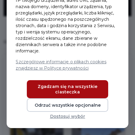
IP twojego urządzenia, adres URL żądania,
Kowalskiej
nazwa domeny, identyfikator urządzenia, typ
przeglądarki, język przeglądarki, liczba kliknięć,
ilość czasu spędzonego na poszczególnych
stronach, data i godzina korzystania z Serwisu,
typ i wersja systemu operacyjnego,
rozdzielczość ekranu, dane zbierane w
Home
Inwestycje
Przebudowa ul. Kowalskiej
dziennikach serwera a także inne podobne
informacje.
Szczegółowe informacje o plikach cookies
znajdziesz w Polityce prywatności
Przebudowa ul. Kowalskiej
Zgadzam się na wszystkie
ciasteczka
Zakres prac:
Przebudowa ul. Kowalskiej w Pruszczu Gdańskim.
Odrzuć wszystkie opcjonalne
Zdjęcia przed:
Dostosuj wybór