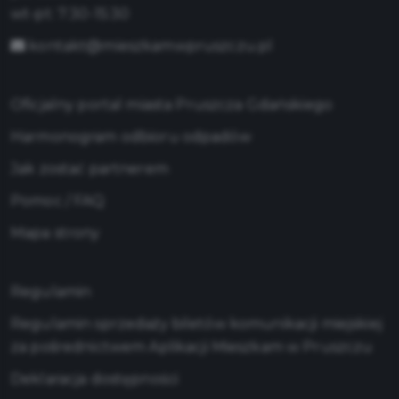
wt-pt: 7:30-15:30
kontakt@mieszkamwpruszczu.pl
Oficjalny portal miasta Pruszcza Gdańskiego
Harmonogram odbioru odpadów
Jak zostać partnerem
Pomoc / FAQ
Mapa strony
Regulamin
Regulamin sprzedaży biletów komunikacji miejskiej
za pośrednictwem Aplikacji Mieszkam w Pruszczu
Deklaracja dostępności