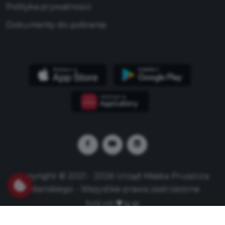
Polityka prywatności
Dokumenty do pobrania
Copyright © 2021 - 2026 Urząd Miasta Pruszcza
Gdańskiego - Wszystkie prawa zastrzeżone
Build with
by qb