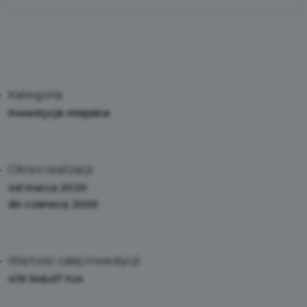
Kategoria:
Inwestycje miejskie
Okres realizacji:
od marca 2020
do czerwca 2020
Wartość całej inwestycji:
419 546,47
PLN