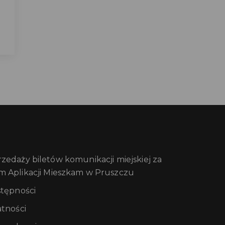
edaży biletów komunikacji miejskiej za
m Aplikacji Mieszkam w Pruszczu
stępności
atności