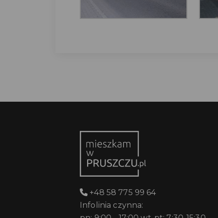
+48 58 775 99 64
Infolinia czynna:
pn: 9:00 - 17:00 wt-pt: 7:30-15:30