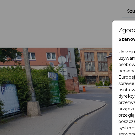
Zgoda
Szano
Uprzejm
używamy
osobowy
persona
Europej
sprawie
osobowy
dyrekty
przetwa
urządze
przegląd
poszcze
systemu
serwera