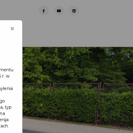
×
lamentu
 r. w
ylenia
ego
a, typ
 na
ersja
kach