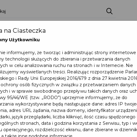
 na Ciasteczka
wny Użytkowniku
ie informujemy, że tworząc i administrując strony internetowe
 technologii służących do zbierania i przetwarzania danych
ch w celu analizowania ruchu na stronach i w Internecie. Nie
lizujemy wyświetlanych treści. Realizując rozporządzenie Par
skiego i Rady Unii Europejskiej 2016/679 z dnia 27 kwietnia 2016
 ochrony osób fizycznych w związku z przetwarzaniem danych
ch i w sprawie swobodnego przepływu takich danych oraz uch
wy 95/46/WE (tzw. „RODO”) uprzejmie informujemy, że do
rzania wykorzystywane będą następujące dane: adres IP twoj
nia, adres URL żądania, nazwa domeny, identyfikator urządzeni
arki, język przeglądarki, liczba kliknięć, ilość czasu spędzonego
gólnych stronach, data i godzina korzystania z Serwisu, typ i w
 operacyjnego, rozdzielczość ekranu, dane zbierane w dzienni
 a także inne podobne informacje.