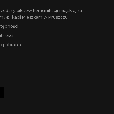
edaży biletów komunikacji miejskiej za
m Aplikacji Mieszkam w Pruszczu
stępności
atności
 pobrania