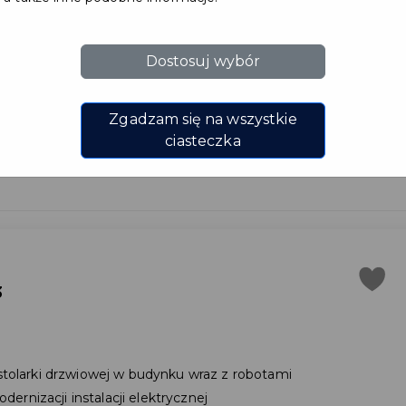
Dostosuj wybór
nr 3
Zgadzam się na wszystkie
ciasteczka
3
olarki drzwiowej w budynku wraz z robotami
rnizacji instalacji elektrycznej