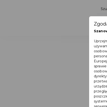
Zgoda
Szano
Uprzejm
używamy
osobowy
persona
Europej
sprawie
osobowy
dyrekty
przetwa
urządze
przegląd
poszcze
systemu
serwera