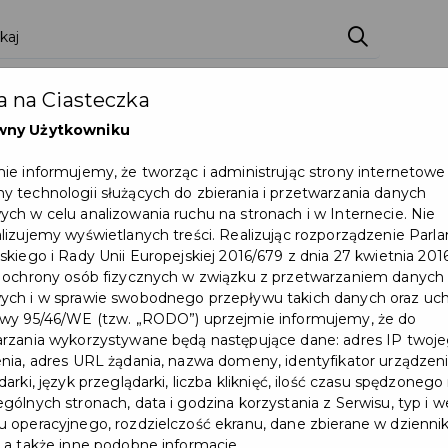
 na Ciasteczka
wny Użytkowniku
ie informujemy, że tworząc i administrując strony internetowe
 technologii służących do zbierania i przetwarzania danych
ch w celu analizowania ruchu na stronach i w Internecie. Nie
lizujemy wyświetlanych treści. Realizując rozporządzenie Par
skiego i Rady Unii Europejskiej 2016/679 z dnia 27 kwietnia 2016
 ochrony osób fizycznych w związku z przetwarzaniem danych
ch i w sprawie swobodnego przepływu takich danych oraz uch
wy 95/46/WE (tzw. „RODO”) uprzejmie informujemy, że do
rzania wykorzystywane będą następujące dane: adres IP twoj
nia, adres URL żądania, nazwa domeny, identyfikator urządzeni
arki, język przeglądarki, liczba kliknięć, ilość czasu spędzonego
gólnych stronach, data i godzina korzystania z Serwisu, typ i w
 operacyjnego, rozdzielczość ekranu, dane zbierane w dzienni
 a także inne podobne informacje.