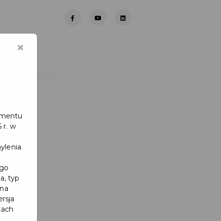
×
lamentu
 r. w
ylenia
ego
a, typ
 na
ersja
kach