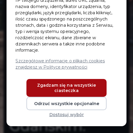
IP twojego urządzenia, adres URL żądania,
układu
nazwa domeny, identyfikator urządzenia, typ
przeglądarki, język przeglądarki, liczba kliknięć,
drogowego na
ilość czasu spędzonego na poszczególnych
stronach, data i godzina korzystania z Serwisu,
typ i wersja systemu operacyjnego,
dz. nr
rozdzielczość ekranu, dane zbierane w
dziennikach serwera a także inne podobne
informacje.
10/141,299/2 -
Szczegółowe informacje o plikach cookies
znajdziesz w Polityce prywatności
sięgacz ul.
Zgadzam się na wszystkie
Skalskiego w
ciasteczka
Pruszczu
Odrzuć wszystkie opcjonalne
Dostosuj wybór
Gdańskim.