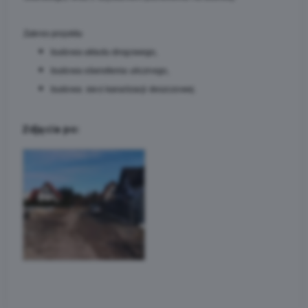
Zakres projektu
budowa układu drogowego,
budowa oświetlenia ulicznego,
budowa sieci kanalizacji deszczowej.
Zdjęcia po: