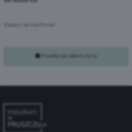
100 000,00
PLN
Zobacz na GeoPortal
Inwestycja zakończona