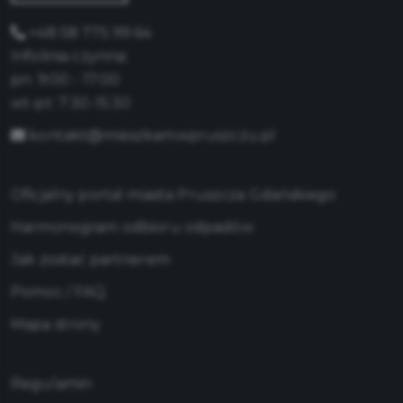
+48 58 775 99 64
Infolinia czynna:
pn: 9:00 - 17:00
wt-pt: 7:30-15:30
kontakt@mieszkamwpruszczu.pl
Oficjalny portal miasta Pruszcza Gdańskiego
Harmonogram odbioru odpadów
Jak zostać partnerem
Pomoc / FAQ
Mapa strony
Regulamin