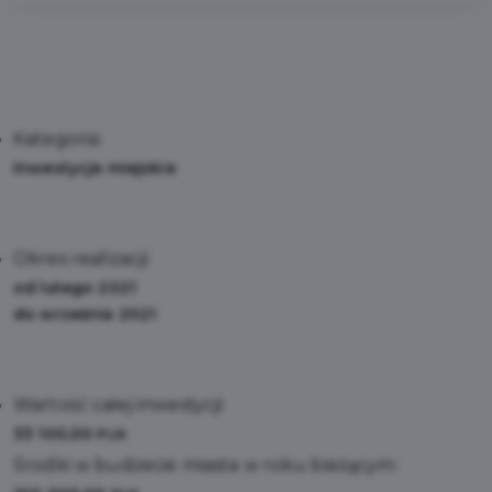
Kategoria:
Inwestycje miejskie
Okres realizacji:
od lutego 2021
do września 2021
Wartość całej inwestycji:
33 100,00
PLN
Środki w budżecie miasta w roku bieżącym: