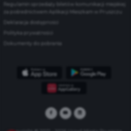
Regulamin sprzedaży biletów komunikacji miejskiej
za pośrednictwem Aplikacji Mieszkam w Pruszczu
Deklaracja dostępności
Polityka prywatności
Dokumenty do pobrania