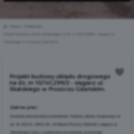
Home
Inwestycje
Projekt budowy układu drogowego na dz. nr 10/141,299/2 - sięgacz ul.
Skalskiego w Pruszczu Gdańskim.
Projekt budowy układu drogowego
na dz. nr 10/141,299/2 - sięgacz ul.
Skalskiego w Pruszczu Gdańskim.
Zakres prac:
Dostawa dokumentacji projektowej budowy układu drogowego na
dz. Nr 10/141, 299/2 obr. 16 Miasto Pruszcz Gdański ( sięgacz ul.
Skalskiego) wraz z uzyskaniem pozwolenia na budowę.