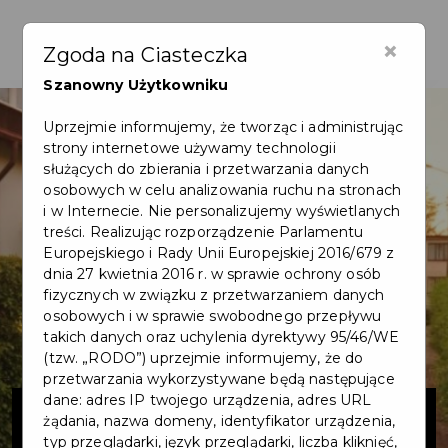
×
Zgoda na Ciasteczka
Szanowny Użytkowniku
Uprzejmie informujemy, że tworząc i administrując
strony internetowe używamy technologii
służących do zbierania i przetwarzania danych
osobowych w celu analizowania ruchu na stronach
i w Internecie. Nie personalizujemy wyświetlanych
treści. Realizując rozporządzenie Parlamentu
Europejskiego i Rady Unii Europejskiej 2016/679 z
dnia 27 kwietnia 2016 r. w sprawie ochrony osób
fizycznych w związku z przetwarzaniem danych
osobowych i w sprawie swobodnego przepływu
takich danych oraz uchylenia dyrektywy 95/46/WE
(tzw. „RODO”) uprzejmie informujemy, że do
przetwarzania wykorzystywane będą następujące
Budowa ul.
dane: adres IP twojego urządzenia, adres URL
żądania, nazwa domeny, identyfikator urządzenia,
typ przeglądarki, język przeglądarki, liczba kliknięć,