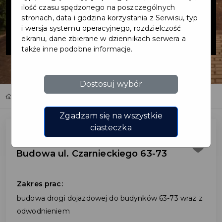
Czarnieckiego
ilość czasu spędzonego na poszczególnych
stronach, data i godzina korzystania z Serwisu, typ
i wersja systemu operacyjnego, rozdzielczość
63-73
ekranu, dane zbierane w dziennikach serwera a
także inne podobne informacje.
Dostosuj wybór
Home
Inwestycje
Budowa ul. Czarnieckiego 63-73
Zgadzam się na wszystkie
ciasteczka
Budowa ul. Czarnieckiego 63-73
Zakres prac:
budowa drogi dojazdowej do budynków 63-73 wraz z
odwodnieniem