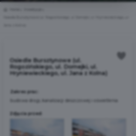
Home
Inwestycje
Osiedle Bursztynowe (ul. Rogozińskiego, ul. Domejki, ul. Hryniewieckiego, ul.
Jana z Kolna)
Osiedle Bursztynowe (ul.
Rogozińskiego, ul. Domejki, ul.
Hryniewieckiego, ul. Jana z Kolna)
Zakres prac:
budowa drogi, kanalizacji deszczowej i oświetlenia
Zdjęcia przed: