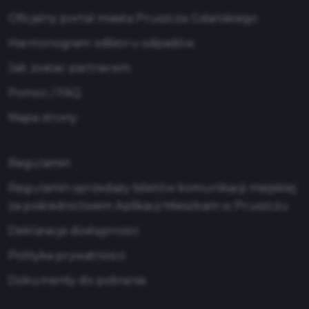
Oficjalny portal miasta Pruszcza Gdańskiego
Harmonogram odbioru odpadów
Jak zostać partnerem
Pomoc / FAQ
Mapa strony
Regulamin
Regulamin sprzedaży biletów komunikacji miejskiej
za pośrednictwem Aplikacji Mieszkam w Pruszczu
Deklaracja dostępności
Polityka prywatności
Dokumenty do pobrania