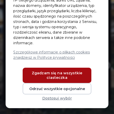
IP twojego urządzenia, adres URL żądania,
Bursztynowe
nazwa domeny, identyfikator urządzenia, typ
przeglądarki, język przeglądarki, liczba kliknięć,
(ul.
ilość czasu spędzonego na poszczególnych
stronach, data i godzina korzystania z Serwisu,
typ i wersja systemu operacyjnego,
Rogozińskiego,
rozdzielczość ekranu, dane zbierane w
dziennikach serwera a także inne podobne
informacje.
ul. Domejki, ul.
Szczegółowe informacje o plikach cookies
znajdziesz w Polityce prywatności
Hryniewieckiego,
Zgadzam się na wszystkie
ul. Jana z
ciasteczka
Kolna)
Odrzuć wszystkie opcjonalne
Dostosuj wybór