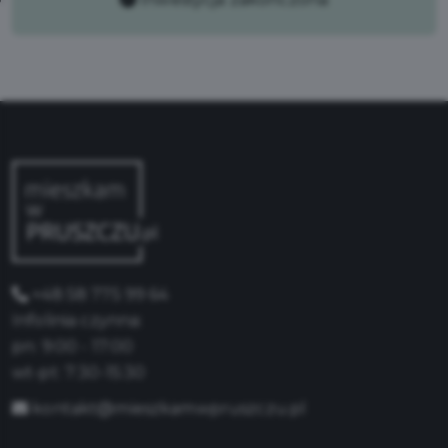
+48 58 775 99 64
Infolinia czynna:
pn: 9:00 - 17:00
wt-pt: 7:30-15:30
kontakt@mieszkamwpruszczu.pl