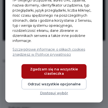
IP twojego urządzenia, adres URL żądania,
obwodnicy
nazwa domeny, identyfikator urządzenia, typ
przeglądarki, język przeglądarki, liczba kliknięć,
Pruszcza
ilość czasu spędzonego na poszczególnych
stronach, data i godzina korzystania z Serwisu,
typ i wersja systemu operacyjnego,
Gdańskiego
rozdzielczość ekranu, dane zbierane w
dziennikach serwera a także inne podobne
informacje.
Szczegółowe informacje o plikach cookies
znajdziesz w Polityce prywatności
Home
Inwestycje
Budowa obwodnicy Pruszcza Gdańskiego
Zgadzam się na wszystkie
ciasteczka
Odrzuć wszystkie opcjonalne
Budowa obwodnicy Pruszcza
Gdańskiego
Dostosuj wybór