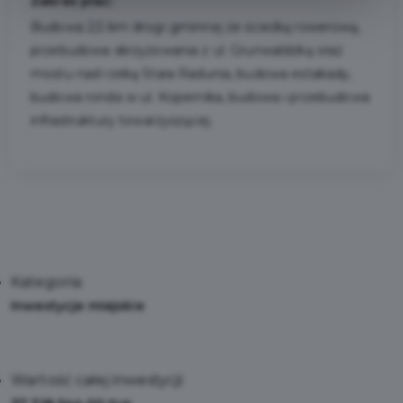
Zakres prac:
Budowa 2,5 km drogi gminnej ze ścieżką rowerową,
przebudowa skrzyżowania z ul. Grunwaldzką oraz
mostu nad rzeką Stara Radunia, budowa estakady,
budowa ronda w ul. Kopernika, budowa i przebudowa
infrastruktury towarzyszącej.
Kategoria:
Inwestycje miejskie
Wartość całej inwestycji: