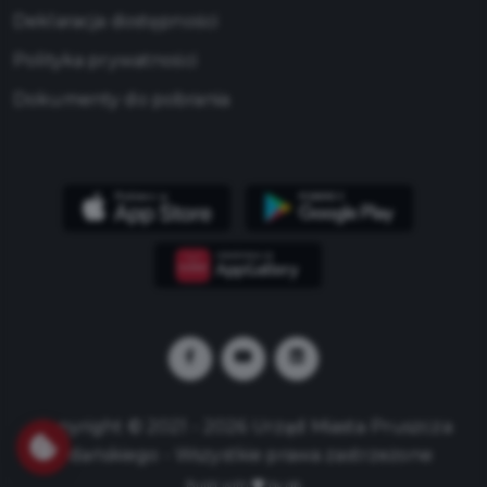
Deklaracja dostępności
Polityka prywatności
Dokumenty do pobrania
Copyright © 2021 - 2026 Urząd Miasta Pruszcza
Gdańskiego - Wszystkie prawa zastrzeżone
Build with
by qb