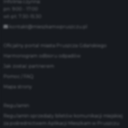
Infolinia czynna:
pn: 9:00 - 17:00
wt-pt: 7:30-15:30
kontakt@mieszkamwpruszczu.pl
Oficjalny portal miasta Pruszcza Gdańskiego
Harmonogram odbioru odpadów
Jak zostać partnerem
Pomoc / FAQ
Mapa strony
Regulamin
Regulamin sprzedaży biletów komunikacji miejskiej
za pośrednictwem Aplikacji Mieszkam w Pruszczu