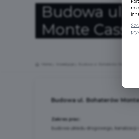
kor
Budowa ul. 
roz
inn
Monte Cassi
Szc
pry
Home
Inwestycje
Budowa ul. Bohaterów Monte Cassi
Budowa ul. Bohaterów Monte
Zakres prac:
budowa układu drogowego, kanalizacji i