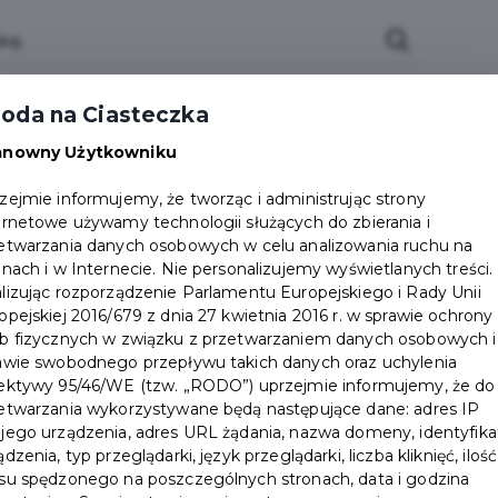
oda na Ciasteczka
anowny Użytkowniku
zejmie informujemy, że tworząc i administrując strony
ernetowe używamy technologii służących do zbierania i
etwarzania danych osobowych w celu analizowania ruchu na
onach i w Internecie. Nie personalizujemy wyświetlanych treści.
lizując rozporządzenie Parlamentu Europejskiego i Rady Unii
opejskiej 2016/679 z dnia 27 kwietnia 2016 r. w sprawie ochrony
b fizycznych w związku z przetwarzaniem danych osobowych i
awie swobodnego przepływu takich danych oraz uchylenia
ektywy 95/46/WE (tzw. „RODO”) uprzejmie informujemy, że do
etwarzania wykorzystywane będą następujące dane: adres IP
jego urządzenia, adres URL żądania, nazwa domeny, identyfika
ądzenia, typ przeglądarki, język przeglądarki, liczba kliknięć, ilość
su spędzonego na poszczególnych stronach, data i godzina