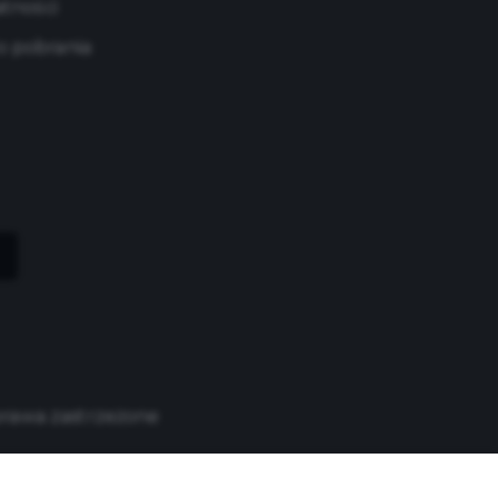
atności
 pobrania
prawa zastrzeżone