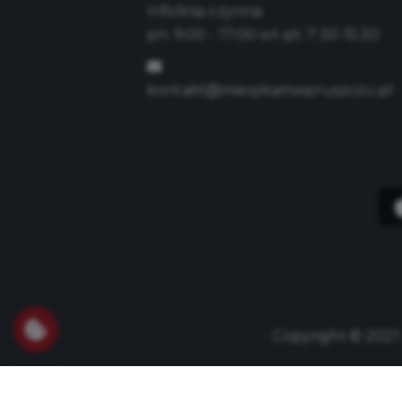
Infolinia czynna:
pn: 9:00 - 17:00 wt-pt: 7:30-15:30
kontakt@mieszkamwpruszczu.pl
Copyright © 2021