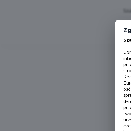
Zg
Sz
Upr
int
prz
str
Rea
Eur
osó
spr
dyr
prz
two
urz
cza