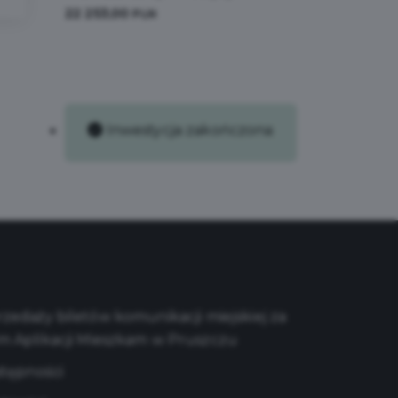
22 253,00
PLN
Inwestycja zakończona
edaży biletów komunikacji miejskiej za
m Aplikacji Mieszkam w Pruszczu
stępności