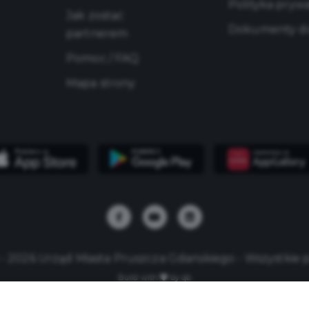
Polityka pryw
Jak zostać
Dokumenty do
partnerem
Pomoc / FAQ
Mapa strony
 - 2026 Urząd Miasta Pruszcza Gdańskiego - Wszystkie 
Build with
by qb