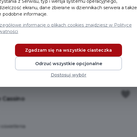
zystania z Serwisu, typ i wersja systemu operacyjnego,
Bohaterów
dzielczość ekranu, dane zbierane w dziennikach serwera a takż
e podobne informacje.
no
zegółowe informacje o plikach cookies znajdziesz w Polityce
watności
Zgadzam się na wszystkie ciasteczka
Odrzuć wszystkie opcjonalne
no
Dostosuj wybór
 Cassino
 oświetlenia