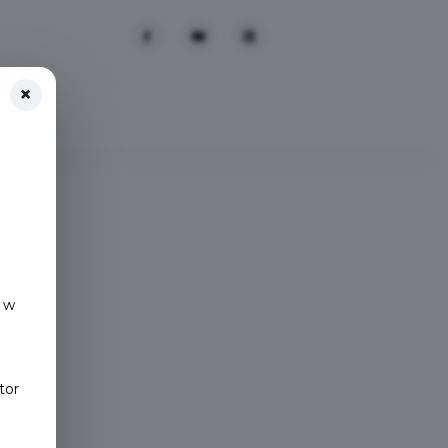
×
 w
tor