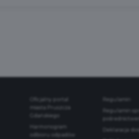
Oficjalny portal
Regulamin
miasta Pruszcza
Regulamin sprz
Gdańskiego
pośrednictwe
Harmonogram
Deklaracja do
odbioru odpadów