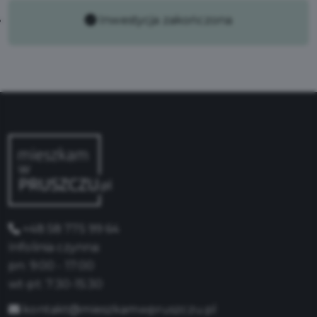
Inwestycja zakończona
+48 58 775 99 64
Infolinia czynna:
pn: 9:00 - 17:00
wt-pt: 7:30-15:30
kontakt@mieszkamwpruszczu.pl