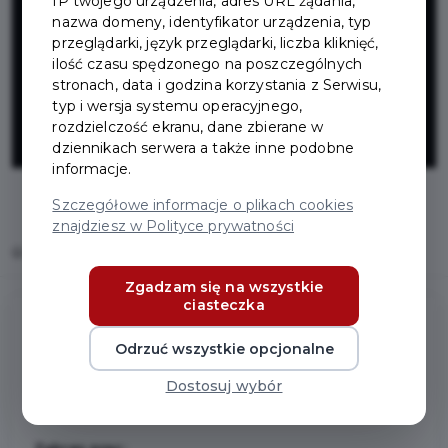
IP twojego urządzenia, adres URL żądania,
i dachu przy ul.
nazwa domeny, identyfikator urządzenia, typ
przeglądarki, język przeglądarki, liczba kliknięć,
Żwirki i Wigury
ilość czasu spędzonego na poszczególnych
stronach, data i godzina korzystania z Serwisu,
typ i wersja systemu operacyjnego,
8
rozdzielczość ekranu, dane zbierane w
dziennikach serwera a także inne podobne
informacje.
Szczegółowe informacje o plikach cookies
znajdziesz w Polityce prywatności
Home
Inwestycje
Projekt elewacji i dachu przy ul. Żwirki i Wigury 8
Zgadzam się na wszystkie
ciasteczka
Odrzuć wszystkie opcjonalne
Projekt elewacji i dachu przy ul.
Żwirki i Wigury 8
Dostosuj wybór