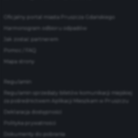
Oficjalny portal miasta Pruszcza Gdańskiego
Harmonogram odbioru odpadów
Jak zostać partnerem
Pomoc / FAQ
Mapa strony
Regulamin
Regulamin sprzedaży biletów komunikacji miejskiej
za pośrednictwem Aplikacji Mieszkam w Pruszczu
Deklaracja dostępności
Polityka prywatności
Dokumenty do pobrania