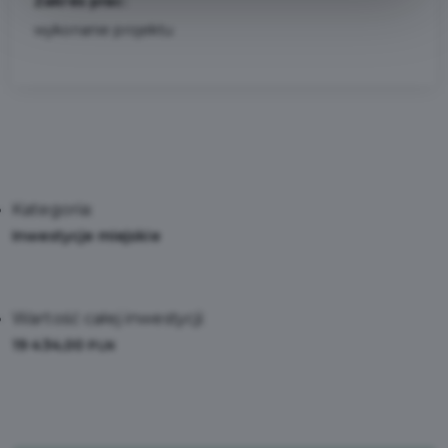
Zakres prac:
wykonanie projektu
Kategoria:
Inwestycje miejskie
Wartość całej inwestycji:
19 434,00
PLN