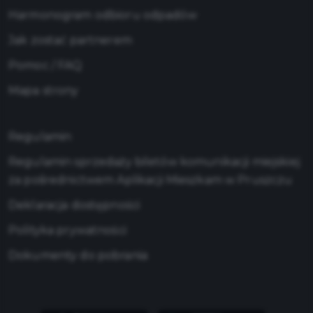
Harmonogram odbioru odpadów
Jak zostać partnerem
Pomoc / FAQ
Mapa strony
Regulamin
Regulamin sprzedaży biletów komunikacji miejskiej
za pośrednictwem Aplikacji Mieszkam w Pruszczu
Deklaracja dostępności
Polityka prywatności
Dokumenty do pobrania