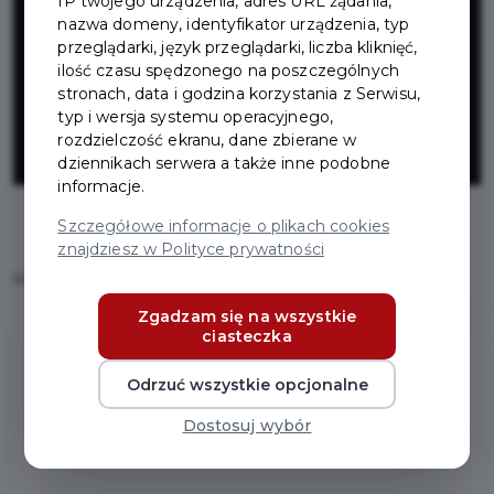
IP twojego urządzenia, adres URL żądania,
kompleksu
nazwa domeny, identyfikator urządzenia, typ
przeglądarki, język przeglądarki, liczba kliknięć,
sportowego
ilość czasu spędzonego na poszczególnych
stronach, data i godzina korzystania z Serwisu,
typ i wersja systemu operacyjnego,
przy ZS nr 2
rozdzielczość ekranu, dane zbierane w
dziennikach serwera a także inne podobne
informacje.
Szczegółowe informacje o plikach cookies
znajdziesz w Polityce prywatności
Home
Inwestycje
Projekt kompleksu sportowego przy ZS nr 2
Zgadzam się na wszystkie
ciasteczka
Odrzuć wszystkie opcjonalne
Projekt kompleksu sportowego przy
ZS nr 2
Dostosuj wybór