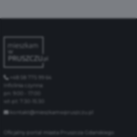
+48 58 775 99 64
Infolinia czynna:
pn: 9:00 - 17:00
wt-pt: 7:30-15:30
kontakt@mieszkamwpruszczu.pl
Oficjalny portal miasta Pruszcza Gdańskiego