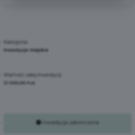
Kategoria:
Inwestycje miejskie
Wartość całej inwestycji:
21 000,00
PLN
Inwestycja zakończona